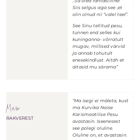
..Sa oled fantastiline!
Siis selgus aga see ,et
olin olnud nii “valel teel”.
See Sinu tellitud pesu,
tunnen end selles kui
kuninganna- võrratult
mugav, millised värvid
ja annab tohutult
enesekindlust. Aitäh et
aitasid mu särama”
“Ma isegi ei mäleta, kust
Mare
ma Kurvika Naise
Karismaatilise Pesu
RAKVEREST
avastasin. Iseenesest
see polegi oluline.
Oluline on, et avastasin.