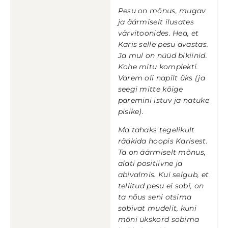
Pesu on mõnus, mugav
ja äärmiselt ilusates
värvitoonides. Hea, et
Karis selle pesu avastas.
Ja mul on nüüd bikiinid.
Kohe mitu komplekti.
Varem oli napilt üks (ja
seegi mitte kõige
paremini istuv ja natuke
pisike).
Ma tahaks tegelikult
rääkida hoopis Karisest.
Ta on äärmiselt mõnus,
alati positiivne ja
abivalmis. Kui selgub, et
tellitud pesu ei sobi, on
ta nõus seni otsima
sobivat mudelit, kuni
mõni ükskord sobima