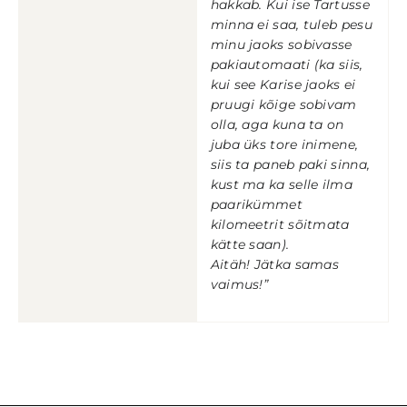
hakkab. Kui ise Tartusse
minna ei saa, tuleb pesu
minu jaoks sobivasse
pakiautomaati (ka siis,
kui see Karise jaoks ei
pruugi kõige sobivam
olla, aga kuna ta on
juba üks tore inimene,
siis ta paneb paki sinna,
kust ma ka selle ilma
paarikümmet
kilomeetrit sõitmata
kätte saan).
Aitäh! Jätka samas
vaimus!”