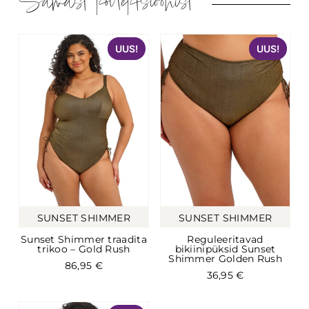
Samast kollektsioonist
UUS!
UUS!
SUNSET SHIMMER
SUNSET SHIMMER
Sunset Shimmer traadita
Reguleeritavad
trikoo – Gold Rush
bikiinipüksid Sunset
Shimmer Golden Rush
86,95
€
36,95
€