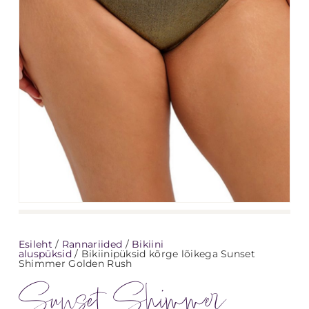
Esileht
/
Rannariided
/
Bikiini
aluspüksid
/ Bikiinipüksid kõrge lõikega Sunset
Shimmer Golden Rush
Sunset Shimmer