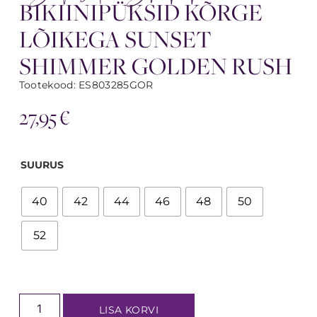
BIKIINIPÜKSID KÕRGE
LÕIKEGA SUNSET
SHIMMER GOLDEN RUSH
Tootekood: ES803285GOR
27,95
€
SUURUS
40
42
44
46
48
50
52
LISA KORVI