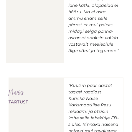
lähe katki, õlapaelad ei
hõõru. Ma ei osta
ammu enam selle
pärast et mul poleks
midagi selga panna-
ostan et saaksin valida
vastavalt meeleolule
õige värvi ja tegumoe “
“Kuulsin paar aastat
Maris
tagasi raadiost
Kurvika Naise
TARTUST
Karismaatilise Pesu
reklaami ja otsisin
kohe selle lehekülje FB-
s üles. Rinnaka naisena
polnud mul tavalistest