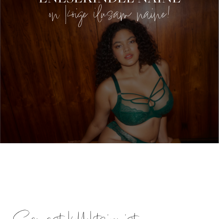
on kõige ilusam naine!