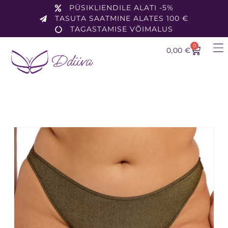
PÜSIKLIENDILE ALATI -5%
TASUTA SAATMINE ALATES 100 €
TAGASTAMISE VÕIMALUS
0
0,00
€