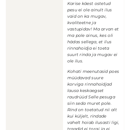
Karise käest ostetud
pesu ei ole ainult ilus
vaid on ka mugav,
kvaliteetne ja
vastupidav! Ma arvan et
ma pole ainus, kes oli
hädas sellega, et ilus
rinnahoidja ei toeta
suurt rinda ja mugav ei
ole ilus.
Kohati meenutasid poes
müüdavad suure
korviga rinnahoidjad
lausa keskaegset
raudrüüd Selle pesuga
siin seda muret pole.
Rind on toetatud nii alt
kui küljelt, rindade
vahelt hoiab ilusasti ligi,
traadid ei torgi ja ei