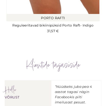
PORTO RAFTI
Reguleeritavad bikiinipüksid Porto Raft- Indigo
31,57
€
Klientide tagasiside
Helle
“Nüüdseks juba pea 4
aastat tagasi nägin
Facebookis pilti
VÕRUST
imeilusast pesust.