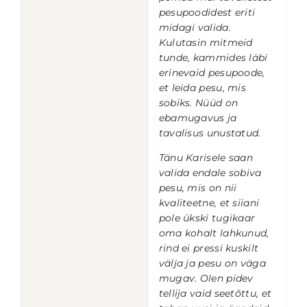
pesupoodidest eriti
midagi valida.
Kulutasin mitmeid
tunde, kammides läbi
erinevaid pesupoode,
et leida pesu, mis
sobiks.
Nüüd on
ebamugavus ja
tavalisus unustatud.
Tänu Karisele saan
valida endale sobiva
pesu, mis on nii
kvaliteetne, et siiani
pole ükski tugikaar
oma kohalt lahkunud,
rind ei pressi kuskilt
välja ja pesu on väga
mugav. Olen pidev
tellija vaid seetõttu, et