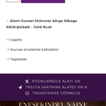
✨
Elomi Sunset Shimmer kõrge lõikega
bikiinipüksid – Gold Rush
Lisainfo
Suuruse arvutamise kalkulaator
Tagasiside
PÜSIKLIENDILE ALATI -5%
TASUTA SAATMINE ALATES 100 €
TAGASTAMISE VÕIMALUS
ENESEKINDEL NAINE