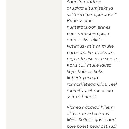
Saatsin taotluse
grupiga liitumiseks ja
sattusin “pesuparadiisi”
Kuna sealne
numeratsioon erines
poes müüdava pesu
omast siis tekkis
küsimus- mis nr mulle
paras on. Eriti vahvaks
tegi esimese ostu see, et
Karis tuli mulle lausa
koju, kaasas kaks
kohvrit pesu ja
rannariietega Olgu veel
mainitud, et me ei ela
samas linnas!
Mõned nädalad hiljem
oli esimene tellimus
käes. Sellest ajast saati
pole poest pesu ostnud!