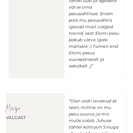
tahan uusi ja ägedaid
värve oma
pesusahtlisse. Enam
pole mu pesusahtlis
igavad must-valged
toonid, sest Elomi pesu
pakub värve igale
maitsele :) Tunnen end
Elomi pesus
suurepäraselt ja
seksikalt ;)”
“Olen alati arvanud et
Marje
tean, milline on mu
pesu suurus ja mis
VALGAST
mulle sobib. Juhuse
tahtel kohtusin Sinuga