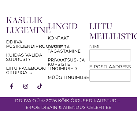
KASULIK
LINGID
LIITU
LUGEMINE
MEILILISTI
KONTAKT
DDIIVA
PÜSIKLIENDIPROGRAMM
NIMI
TARNE JA
TAGASTAMINE
KUIDAS VALIDA
SUURUST?
PRIVAATSUS- JA
KÜPSISTE
E-POSTI AADRESS
LIITU FACEBOOKI
TINGIMUSED
GRUPIGA →
MÜÜGITINGIMUSED
DDIIVA OÜ © 2026 KÕIK ÕIGUSED KAITSTUD –
E-POE DISAIN & ARENDUS CELEHT.EE