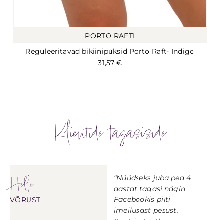
PORTO RAFTI
Reguleeritavad bikiinipüksid Porto Raft- Indigo
31,57
€
Klientide tagasiside
Helle
“Nüüdseks juba pea 4
aastat tagasi nägin
Facebookis pilti
VÕRUST
imeilusast pesust.