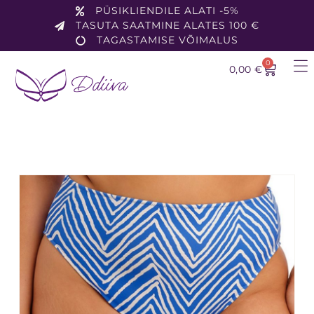
PÜSIKLIENDILE ALATI -5%
TASUTA SAATMINE ALATES 100 €
TAGASTAMISE VÕIMALUS
0
0,00
€