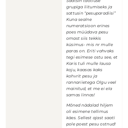
Saatsin taotluse
grupiga liitumiseks ja
sattusin “pesuparadiisi”
Kuna sealne
numeratsioon erines
poes müüdava pesu
omast siis tekkis
küsimus- mis nr mulle
paras on. Eriti vahvaks
tegi esimese ostu see, et
Karis tuli mulle lausa
koju, kaasas kaks
kohvrit pesu ja
rannariietega Olgu veel
mainitud, et me ei ela
samas linnas!
Mõned nädalad hiljem
oli esimene tellimus
käes. Sellest ajast saati
pole poest pesu ostnud!