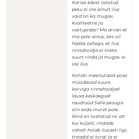
Karise käest ostetud
pesu ei ole ainult ilus
vaid on ka mugav,
kvaliteetne ja
vastupidav! Ma arvan et
ma pole ainus, kes oli
hädas sellega, et ilus
rinnahoidja ei toeta
suurt rinda ja mugav ei
ole ilus.
Kohati meenutasid poes
müüdavad suure
korviga rinnahoidjad
lausa keskaegset
raudrüüd Selle pesuga
siin seda muret pole.
Rind on toetatud nii alt
kui küljelt, rindade
vahelt hoiab ilusasti ligi,
traadid ei torgi ja ei