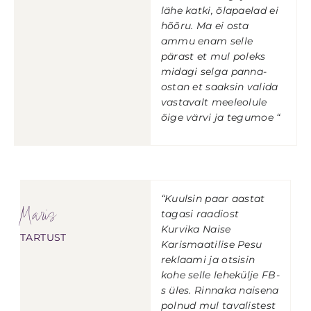
lähe katki, õlapaelad ei
hõõru. Ma ei osta
ammu enam selle
pärast et mul poleks
midagi selga panna-
ostan et saaksin valida
vastavalt meeleolule
õige värvi ja tegumoe “
“Kuulsin paar aastat
Maris
tagasi raadiost
Kurvika Naise
TARTUST
Karismaatilise Pesu
reklaami ja otsisin
kohe selle lehekülje FB-
s üles. Rinnaka naisena
polnud mul tavalistest