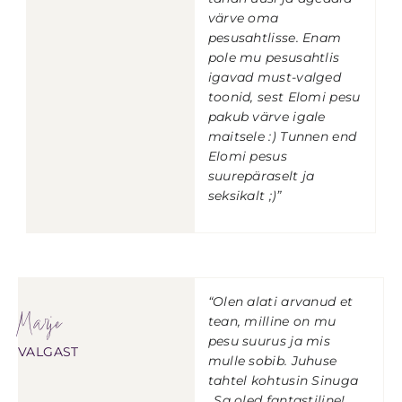
värve oma
pesusahtlisse. Enam
pole mu pesusahtlis
igavad must-valged
toonid, sest Elomi pesu
pakub värve igale
maitsele :) Tunnen end
Elomi pesus
suurepäraselt ja
seksikalt ;)”
“Olen alati arvanud et
Marje
tean, milline on mu
pesu suurus ja mis
VALGAST
mulle sobib. Juhuse
tahtel kohtusin Sinuga
..Sa oled fantastiline!