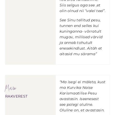
Siis selgus aga see ,et
olin olnud nii “valel teel”.
See Sinu tellitud pesu,
tunnen end selles kui
kuninganna- võrratult
mugav, millised värvid
ja annab tohutult
enesekindlust. Aitäh et
aitasid mu särama”
“Ma isegi ei mäleta, kust
Mare
ma Kurvika Naise
Karismaatilise Pesu
RAKVEREST
avastasin. Iseenesest
see polegi oluline.
Oluline on, et avastasin.