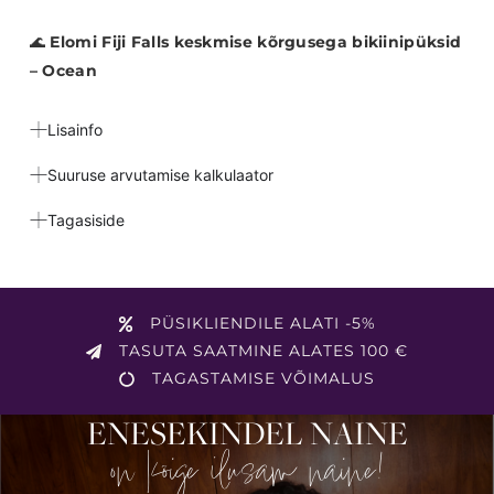
🌊
Elomi Fiji Falls keskmise kõrgusega bikiinipüksid
– Ocean
Lisainfo
Suuruse arvutamise kalkulaator
Tagasiside
PÜSIKLIENDILE ALATI -5%
TASUTA SAATMINE ALATES 100 €
TAGASTAMISE VÕIMALUS
ENESEKINDEL NAINE
on kõige ilusam naine!