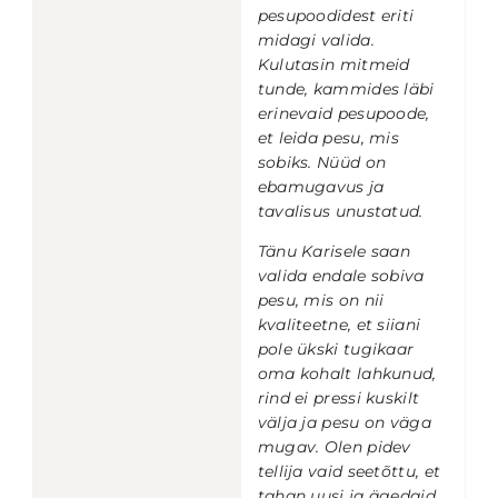
pesupoodidest eriti
midagi valida.
Kulutasin mitmeid
tunde, kammides läbi
erinevaid pesupoode,
et leida pesu, mis
sobiks.
Nüüd on
ebamugavus ja
tavalisus unustatud.
Tänu Karisele saan
valida endale sobiva
pesu, mis on nii
kvaliteetne, et siiani
pole ükski tugikaar
oma kohalt lahkunud,
rind ei pressi kuskilt
välja ja pesu on väga
mugav. Olen pidev
tellija vaid seetõttu, et
tahan uusi ja ägedaid