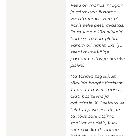
Pesu on mõnus, mugav
ja äärmiselt ilusates
värvitoonides. Hea, et
Karis selle pesu avastas.
Ja mul on nüüd bikiinid.
Kohe mitu komplekti.
Varem oli napilt üks (ja
seegi mitte kõige
paremini istuv ja natuke
pisike).
Ma tahaks tegelikult
rääkida hoopis Karisest.
Ta on äärmiselt mõnus,
alati positiivne ja
abivalmis. Kui selgub, et
tellitud pesu ei sobi, on
ta nõus seni otsima
sobivat mudelit, kuni
mõni ükskord sobima