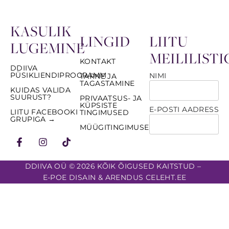
KASULIK
LINGID
LIITU
LUGEMINE
MEILILISTI
KONTAKT
DDIIVA
PÜSIKLIENDIPROGRAMM
NIMI
TARNE JA
TAGASTAMINE
KUIDAS VALIDA
SUURUST?
PRIVAATSUS- JA
KÜPSISTE
E-POSTI AADRESS
LIITU FACEBOOKI
TINGIMUSED
GRUPIGA →
MÜÜGITINGIMUSED
DDIIVA OÜ © 2026 KÕIK ÕIGUSED KAITSTUD –
E-POE DISAIN & ARENDUS CELEHT.EE