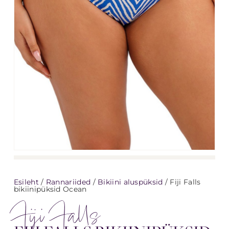
Esileht
/
Rannariided
/
Bikiini aluspüksid
/ Fiji Falls
bikiinipüksid Ocean
Fiji Falls