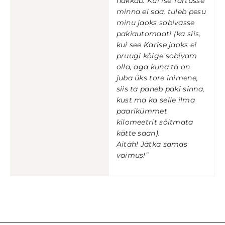
hakkab. Kui ise Tartusse
minna ei saa, tuleb pesu
minu jaoks sobivasse
pakiautomaati (ka siis,
kui see Karise jaoks ei
pruugi kõige sobivam
olla, aga kuna ta on
juba üks tore inimene,
siis ta paneb paki sinna,
kust ma ka selle ilma
paarikümmet
kilomeetrit sõitmata
kätte saan).
Aitäh! Jätka samas
vaimus!”