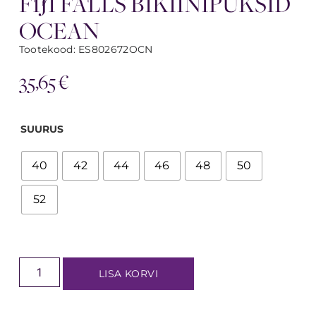
FIJI FALLS BIKIINIPÜKSID
OCEAN
Tootekood: ES802672OCN
35,65
€
SUURUS
40
42
44
46
48
50
52
LISA KORVI