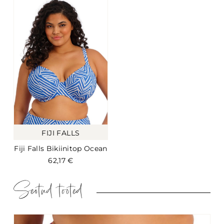
FIJI FALLS
Fiji Falls Bikiinitop Ocean
62,17
€
Seotud tooted