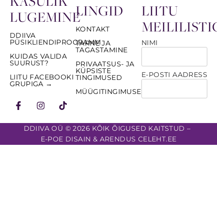
KASULIK
LINGID
LIITU
LUGEMINE
MEILILISTI
KONTAKT
DDIIVA
PÜSIKLIENDIPROGRAMM
NIMI
TARNE JA
TAGASTAMINE
KUIDAS VALIDA
SUURUST?
PRIVAATSUS- JA
KÜPSISTE
E-POSTI AADRESS
LIITU FACEBOOKI
TINGIMUSED
GRUPIGA →
MÜÜGITINGIMUSED
DDIIVA OÜ © 2026 KÕIK ÕIGUSED KAITSTUD –
E-POE DISAIN & ARENDUS CELEHT.EE