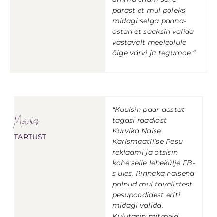
pärast et mul poleks
midagi selga panna-
ostan et saaksin valida
vastavalt meeleolule
õige värvi ja tegumoe “
“Kuulsin paar aastat
Maris
tagasi raadiost
Kurvika Naise
TARTUST
Karismaatilise Pesu
reklaami ja otsisin
kohe selle lehekülje FB-
s üles. Rinnaka naisena
polnud mul tavalistest
pesupoodidest eriti
midagi valida.
Kulutasin mitmeid