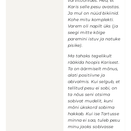
värvitoonides. Hea, et
Karis selle pesu avastas.
Ja mul on nüüd bikiinid.
Kohe mitu komplekti.
Varem oli napilt üks (ja
seegi mitte kõige
paremini istuv ja natuke
pisike).
Ma tahaks tegelikult
rääkida hoopis Karisest.
Ta on äärmiselt mõnus,
alati positiivne ja
abivalmis. Kui selgub, et
tellitud pesu ei sobi, on
ta nõus seni otsima
sobivat mudelit, kuni
mõni ükskord sobima
hakkab. Kui ise Tartusse
minna ei saa, tuleb pesu
minu jaoks sobivasse