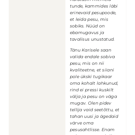
tunde, kammides läbi
erinevaid pesupoode,
et leida pesu, mis
sobiks.
Nüüd on
ebamugavus ja
tavalisus unustatud.
Tänu Karisele saan
valida endale sobiva
pesu, mis on nii
kvaliteetne, et siiani
pole ükski tugikaar
oma kohalt lahkunud,
rind ei pressi kuskilt
välja ja pesu on väga
mugav. Olen pidev
tellija vaid seetõttu, et
tahan uusi ja ägedaid
värve oma
pesusahtlisse. Enam