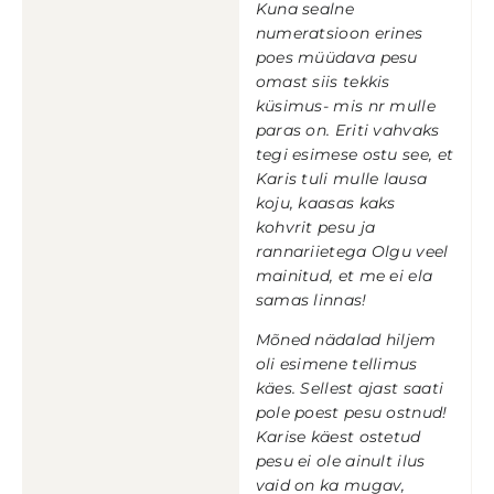
Kuna sealne
numeratsioon erines
poes müüdava pesu
omast siis tekkis
küsimus- mis nr mulle
paras on. Eriti vahvaks
tegi esimese ostu see, et
Karis tuli mulle lausa
koju, kaasas kaks
kohvrit pesu ja
rannariietega Olgu veel
mainitud, et me ei ela
samas linnas!
Mõned nädalad hiljem
oli esimene tellimus
käes. Sellest ajast saati
pole poest pesu ostnud!
Karise käest ostetud
pesu ei ole ainult ilus
vaid on ka mugav,