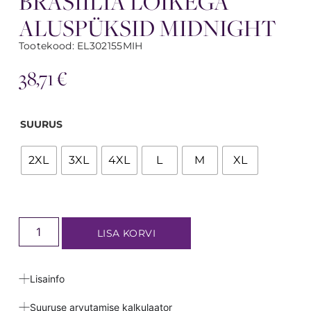
BRASIILIA LÕIKEGA
ALUSPÜKSID MIDNIGHT
Tootekood: EL302155MIH
38,71
€
SUURUS
2XL
3XL
4XL
L
M
XL
LISA KORVI
Lisainfo
Suuruse arvutamise kalkulaator