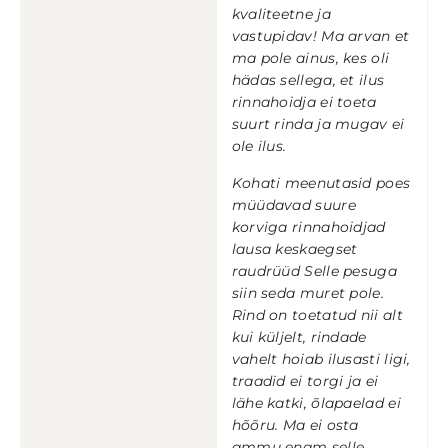
kvaliteetne ja
vastupidav! Ma arvan et
ma pole ainus, kes oli
hädas sellega, et ilus
rinnahoidja ei toeta
suurt rinda ja mugav ei
ole ilus.
Kohati meenutasid poes
müüdavad suure
korviga rinnahoidjad
lausa keskaegset
raudrüüd Selle pesuga
siin seda muret pole.
Rind on toetatud nii alt
kui küljelt, rindade
vahelt hoiab ilusasti ligi,
traadid ei torgi ja ei
lähe katki, õlapaelad ei
hõõru. Ma ei osta
ammu enam selle