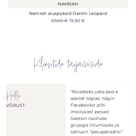
NAMRAH
Namrah aluspüksid Denim Leopard
30,60
€
19,90
€
Klientide tagasiside
Helle
“Nüüdseks juba pea 4
aastat tagasi nägin
Facebookis pilti
VÕRUST
imeilusast pesust.
Saatsin taotluse
grupiga liitumiseks ja
sattusin “pesuparadiisi”