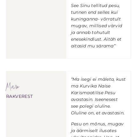
See Sinu tellitud pesu,
tunnen end selles kui
kuninganna- võrratult
mugav, millised värvid
ja annab tohutult
enesekindlust. Aitäh et
aitasid mu särama”
“Ma isegi ei mäleta, kust
Mare
ma Kurvika Naise
Karismaatilise Pesu
RAKVEREST
avastasin. Iseenesest
see polegi oluline.
Oluline on, et avastasin.
Pesu on mõnus, mugav
ja äärmiselt ilusates