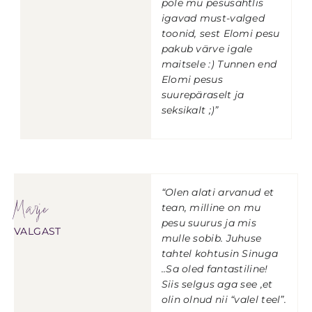
pole mu pesusahtlis
igavad must-valged
toonid, sest Elomi pesu
pakub värve igale
maitsele :) Tunnen end
Elomi pesus
suurepäraselt ja
seksikalt ;)”
“Olen alati arvanud et
Marje
tean, milline on mu
pesu suurus ja mis
VALGAST
mulle sobib. Juhuse
tahtel kohtusin Sinuga
..Sa oled fantastiline!
Siis selgus aga see ,et
olin olnud nii “valel teel”.