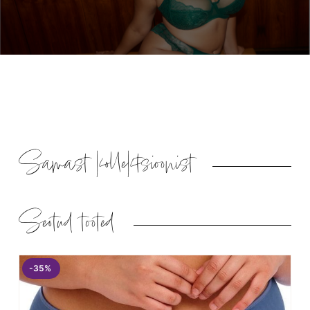
Samast kollektsioonist
Seotud tooted
-35%