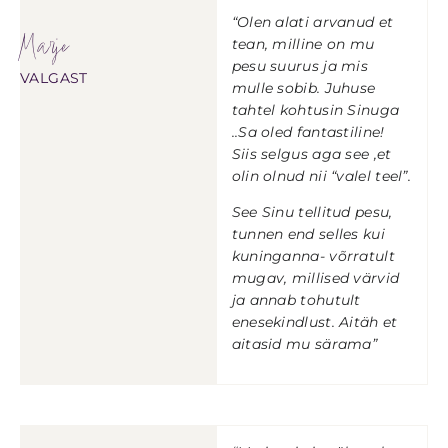
“Olen alati arvanud et
Marje
tean, milline on mu
pesu suurus ja mis
VALGAST
mulle sobib. Juhuse
tahtel kohtusin Sinuga
..Sa oled fantastiline!
Siis selgus aga see ,et
olin olnud nii “valel teel”.
See Sinu tellitud pesu,
tunnen end selles kui
kuninganna- võrratult
mugav, millised värvid
ja annab tohutult
enesekindlust. Aitäh et
aitasid mu särama”