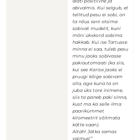
alati positiivne ja
abivalmis. Kui selgub, et
tellitud pesu ei sobi, on
ta nõus seni otsima
sobivat mudelit, kuni
mõni ükskord sobima
hakkab. Kui ise Tartusse
minna ei saa, tuleb pesu
minu jaoks sobivasse
pakiautomaati (ka siis,
kui see Karise jaoks ei
pruugi kõige sobivam
olla, aga kuna ta on
juba üks tore inimene,
siis ta paneb paki sinna,
kust ma ka selle ilma
paarikümmet
kilomeetrit sõitmata
kätte saan).
Aitäh! Jätka samas
vaimus!”