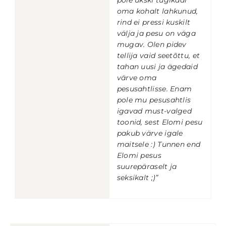
pole ükski tugikaar
oma kohalt lahkunud,
rind ei pressi kuskilt
välja ja pesu on väga
mugav. Olen pidev
tellija vaid seetõttu, et
tahan uusi ja ägedaid
värve oma
pesusahtlisse. Enam
pole mu pesusahtlis
igavad must-valged
toonid, sest Elomi pesu
pakub värve igale
maitsele :) Tunnen end
Elomi pesus
suurepäraselt ja
seksikalt ;)”