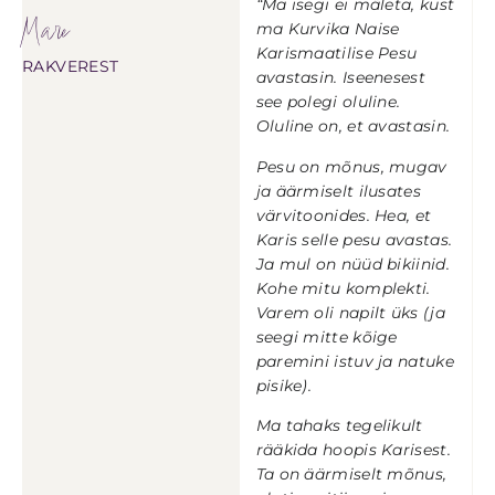
“Ma isegi ei mäleta, kust
Mare
ma Kurvika Naise
Karismaatilise Pesu
RAKVEREST
avastasin. Iseenesest
see polegi oluline.
Oluline on, et avastasin.
Pesu on mõnus, mugav
ja äärmiselt ilusates
värvitoonides. Hea, et
Karis selle pesu avastas.
Ja mul on nüüd bikiinid.
Kohe mitu komplekti.
Varem oli napilt üks (ja
seegi mitte kõige
paremini istuv ja natuke
pisike).
Ma tahaks tegelikult
rääkida hoopis Karisest.
Ta on äärmiselt mõnus,