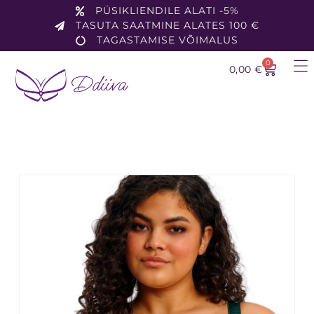
PÜSIKLIENDILE ALATI -5%
TASUTA SAATMINE ALATES 100 €
TAGASTAMISE VÕIMALUS
0
0,00
€