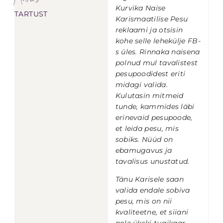
Kurvika Naise
TARTUST
Karismaatilise Pesu
reklaami ja otsisin
kohe selle lehekülje FB-
s üles. Rinnaka naisena
polnud mul tavalistest
pesupoodidest eriti
midagi valida.
Kulutasin mitmeid
tunde, kammides läbi
erinevaid pesupoode,
et leida pesu, mis
sobiks.
Nüüd on
ebamugavus ja
tavalisus unustatud.
Tänu Karisele saan
valida endale sobiva
pesu, mis on nii
kvaliteetne, et siiani