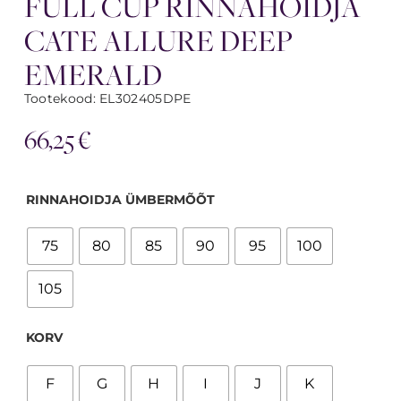
FULL CUP RINNAHOIDJA
CATE ALLURE DEEP
EMERALD
Tootekood: EL302405DPE
66,25
€
RINNAHOIDJA ÜMBERMÕÕT
75
80
85
90
95
100
105
KORV
F
G
H
I
J
K