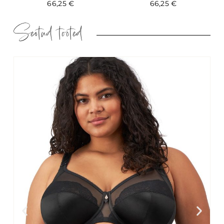
66,25
€
66,25
€
Seotud tooted
-