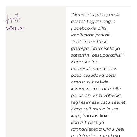
Helle
“Nüüdseks juba pea 4
aastat tagasi nägin
Facebookis pilti
VÕRUST
imeilusast pesust.
Saatsin taotluse
grupiga liitumiseks ja
sattusin “pesuparadiisi”
Kuna sealne
numeratsioon erines
poes müüdava pesu
omast siis tekkis
küsimus- mis nr mulle
paras on. Eriti vahvaks
tegi esimese ostu see, et
Karis tuli mulle lausa
koju, kaasas kaks
kohvrit pesu ja
rannariietega Olgu veel
mainitud, et me ei ela