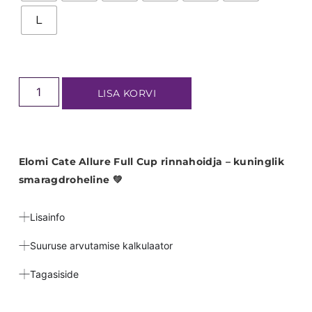
L
LISA KORVI
Elomi Cate Allure Full Cup rinnahoidja – kuninglik
smaragdroheline 💚
Lisainfo
Suuruse arvutamise kalkulaator
Tagasiside