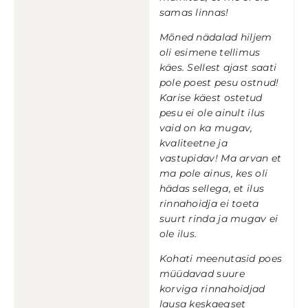
samas linnas!
Mõned nädalad hiljem
oli esimene tellimus
käes. Sellest ajast saati
pole poest pesu ostnud!
Karise käest ostetud
pesu ei ole ainult ilus
vaid on ka mugav,
kvaliteetne ja
vastupidav! Ma arvan et
ma pole ainus, kes oli
hädas sellega, et ilus
rinnahoidja ei toeta
suurt rinda ja mugav ei
ole ilus.
Kohati meenutasid poes
müüdavad suure
korviga rinnahoidjad
lausa keskaegset