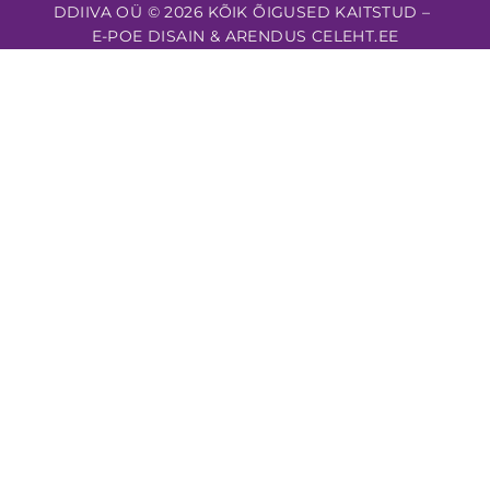
DDIIVA OÜ © 2026 KÕIK ÕIGUSED KAITSTUD –
E-POE DISAIN & ARENDUS CELEHT.EE