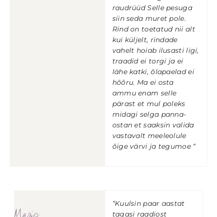
raudrüüd Selle pesuga
siin seda muret pole.
Rind on toetatud nii alt
kui küljelt, rindade
vahelt hoiab ilusasti ligi,
traadid ei torgi ja ei
lähe katki, õlapaelad ei
hõõru. Ma ei osta
ammu enam selle
pärast et mul poleks
midagi selga panna-
ostan et saaksin valida
vastavalt meeleolule
õige värvi ja tegumoe “
“Kuulsin paar aastat
Maris
tagasi raadiost