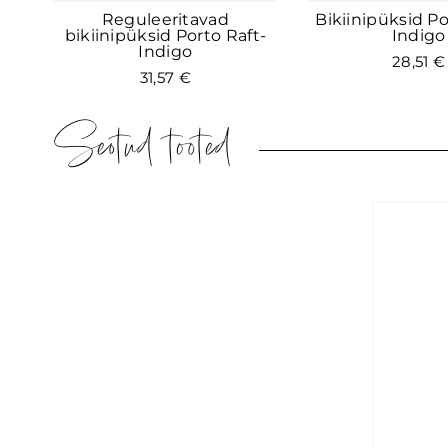
Reguleeritavad
Bikiinipüksid Po
bikiinipüksid Porto Raft-
Indigo
Indigo
28,51
€
31,57
€
Seotud tooted