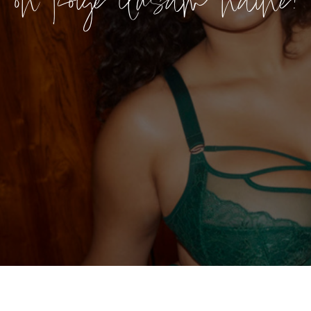
on kõige ilusam naine!