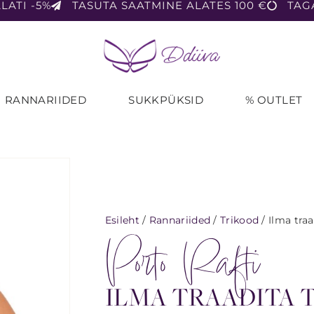
LATI -5%
TASUTA SAATMINE ALATES 100 €
TAG
RANNARIIDED
SUKKPÜKSID
% OUTLET
Esileht
/
Rannariided
/
Trikood
/ Ilma traa
Porto Rafti
ILMA TRAADITA 