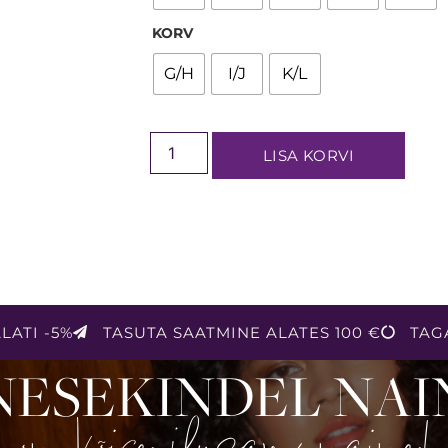
KORV
G/H
I/J
K/L
LISA KORVI
LATI -5%
TASUTA SAATMINE ALATES 100 €
TAG
NESEKINDEL NAI