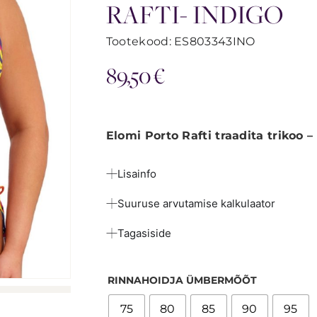
RAFTI- INDIGO
Tootekood: ES803343INO
89,50
€
Elomi Porto Rafti traadita trikoo –
Lisainfo
Suuruse arvutamise kalkulaator
Tagasiside
RINNAHOIDJA ÜMBERMÕÕT
75
80
85
90
95