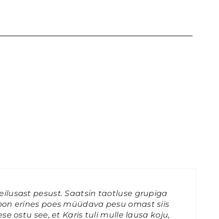
ilusast pesust. Saatsin taotluse grupiga
ioon erines poes müüdava pesu omast siis
e ostu see, et Karis tuli mulle lausa koju,