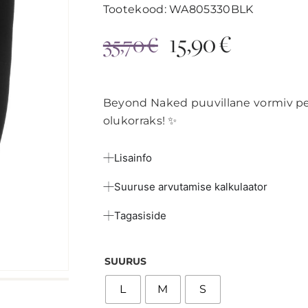
Tootekood: WA805330BLK
15,90
€
35,70
€
Beyond Naked puuvillane vormiv pes
olukorraks! ✨
Lisainfo
Suuruse arvutamise kalkulaator
Tagasiside
SUURUS
L
M
S