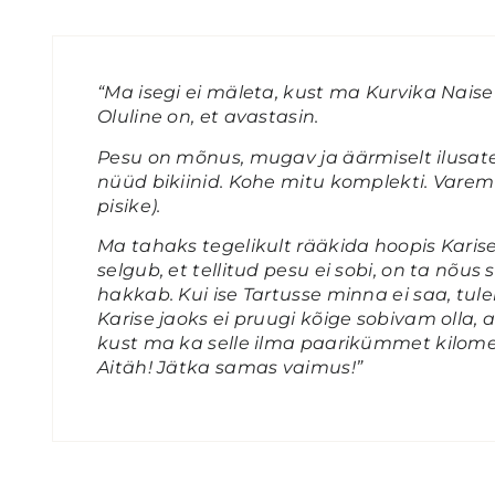
“Ma isegi ei mäleta, kust ma Kurvika Naise 
Oluline on, et avastasin.
Pesu on mõnus, mugav ja äärmiselt ilusates
nüüd bikiinid. Kohe mitu komplekti. Varem o
pisike).
Ma tahaks tegelikult rääkida hoopis Karises
selgub, et tellitud pesu ei sobi, on ta nõu
hakkab. Kui ise Tartusse minna ei saa, tul
Karise jaoks ei pruugi kõige sobivam olla, 
kust ma ka selle ilma paarikümmet kilomee
Aitäh! Jätka samas vaimus!”