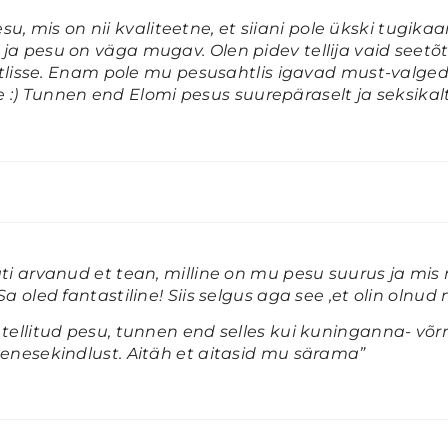
u, mis on nii kvaliteetne, et siiani pole ükski tugika
a ja pesu on väga mugav. Olen pidev tellija vaid seetõt
lisse. Enam pole mu pesusahtlis igavad must-valged
 :) Tunnen end Elomi pesus suurepäraselt ja seksikalt
ati arvanud et tean, milline on mu pesu suurus ja mis
Sa oled fantastiline! Siis selgus aga see ,et olin olnud ni
 tellitud pesu, tunnen end selles kui kuninganna- võr
 enesekindlust. Aitäh et aitasid mu särama”