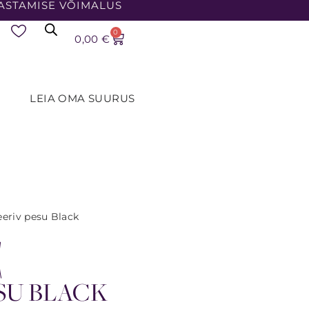
ASTAMISE VÕIMALUS
0
0,00
€
LEIA OMA SUURUS
eeriv pesu Black
d
SU BLACK