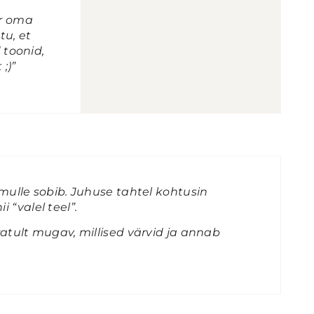
ar oma
tu, et
 toonid,
 ;)”
 mulle sobib. Juhuse tahtel kohtusin
i “valel teel”.
ratult mugav, millised värvid ja annab