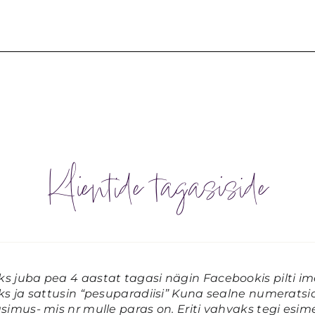
Klientide tagasiside
s juba pea 4 aastat tagasi nägin Facebookis pilti ime
eks ja sattusin “pesuparadiisi” Kuna sealne numerats
simus- mis nr mulle paras on. Eriti vahvaks tegi esimes