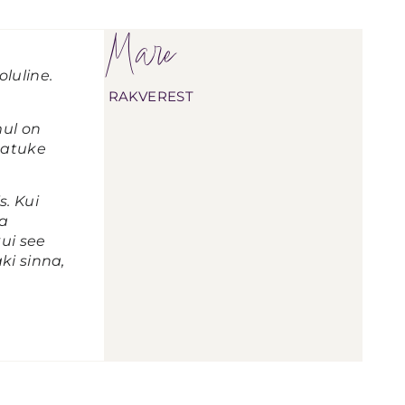
Mare
luline.
RAKVEREST
mul on
 natuke
s. Kui
ma
kui see
ki sinna,