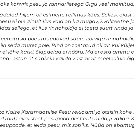
aks kohvrit pesu ja rannariietega Olgu veel mainitud,
dalad hiljem oli esimene tellimus käes. Sellest ajast
pesu ei ole ainult ilus vaid on ka mugav, kvaliteetne 
ädas sellega, et ilus rinnahoidja ei toeta suurt rinda ja
eenutasid poes müüdavad suure korviga rinnahoidja
in seda muret pole. Rind on toetatud nii alt kui küljelt
 ja ei lähe katki, õlapaelad ei hõõru. Ma ei osta ammu
nna- ostan et saaksin valida vastavalt meeleolule õig
a Naise Karismaatilise Pesu reklaami ja otsisin kohe 
d mul tavalistest pesupoodidest eriti midagi valida. 
supoode, et leida pesu, mis sobiks.
Nüüd on ebamug