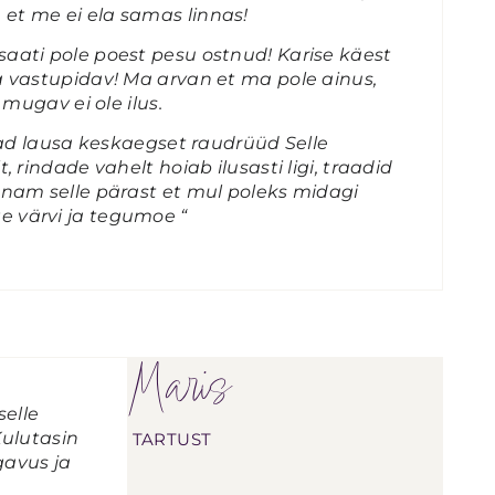
 et me ei ela samas linnas!
 saati pole poest pesu ostnud! Karise käest
ja vastupidav! Ma arvan et ma pole ainus,
 mugav ei ole ilus.
d lausa keskaegset raudrüüd Selle
, rindade vahelt hoiab ilusasti ligi, traadid
 enam selle pärast et mul poleks midagi
e värvi ja tegumoe “
Maris
selle
Kulutasin
TARTUST
avus ja