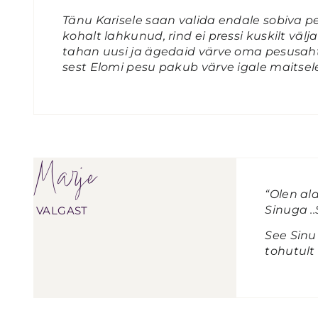
Tänu Karisele saan valida endale sobiva pes
kohalt lahkunud, rind ei pressi kuskilt välj
tahan uusi ja ägedaid värve oma pesusaht
sest Elomi pesu pakub värve igale maitsele
Marje
“Olen al
Sinuga ..
VALGAST
See Sinu
tohutult