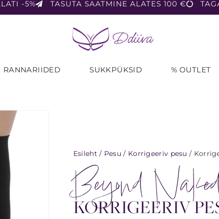
LATI -5%
TASUTA SAATMINE ALATES 100 €
TAG
RANNARIIDED
SUKKPÜKSID
% OUTLET
Esileht
/
Pesu
/
Korrigeeriv pesu
/ Korrig
Beyond Nake
KORRIGEERIV PE