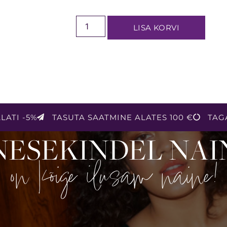
LISA KORVI
LATI -5%
TASUTA SAATMINE ALATES 100 €
TAG
NESEKINDEL NAI
on kõige ilusam naine!