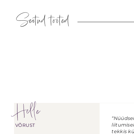
Seotud tooted
Helle
“Nüüdsek
liitumis
VÕRUST
tekkis kü