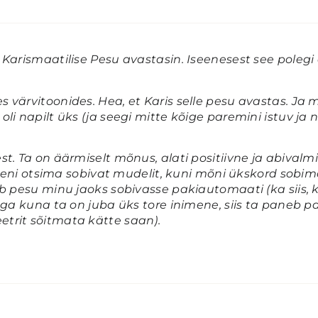
Karismaatilise Pesu avastasin. Iseenesest see polegi o
 värvitoonides. Hea, et Karis selle pesu avastas. Ja 
li napilt üks (ja seegi mitte kõige paremini istuv ja
t. Ta on äärmiselt mõnus, alati positiivne ja abivalmi
s seni otsima sobivat mudelit, kuni mõni ükskord sobi
eb pesu minu jaoks sobivasse pakiautomaati (ka siis, 
aga kuna ta on juba üks tore inimene, siis ta paneb pa
trit sõitmata kätte saan).