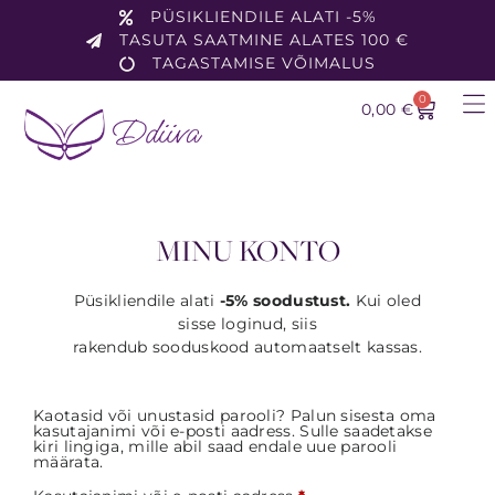
PÜSIKLIENDILE ALATI -5%
TASUTA SAATMINE ALATES 100 €
TAGASTAMISE VÕIMALUS
0
0,00
€
MINU KONTO
Püsikliendile alati
-5% soodustust.
Kui oled
sisse loginud, siis
rakendub sooduskood automaatselt kassas.
Kaotasid või unustasid parooli? Palun sisesta oma
kasutajanimi või e-posti aadress. Sulle saadetakse
kiri lingiga, mille abil saad endale uue parooli
määrata.