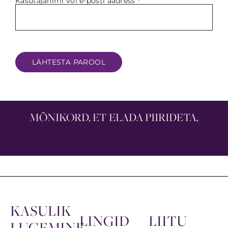
Kasutajanimi või e-posti aadress
*
LÄHTESTA PAROOL
MÕNIKORD, ET ELADA PIIRIDETA,
KASULIK
LINGID
LIITU
LUGEMINE