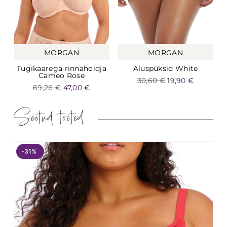
MORGAN
MORGAN
Tugikaarega rinnahoidja
Aluspüksid White
Cameo Rose
30,60
€
19,90
€
69,26
€
47,00
€
Seotud tooted
-31%
-