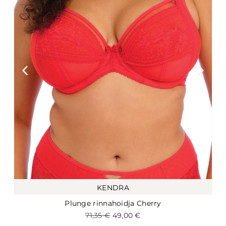
KENDRA
Plunge rinnahoidja Cherry
71,35
€
49,00
€