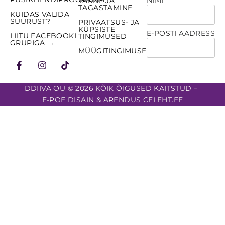
TARNE JA
TAGASTAMINE
KUIDAS VALIDA
SUURUST?
PRIVAATSUS- JA
KÜPSISTE
E-POSTI AADRESS
LIITU FACEBOOKI
TINGIMUSED
GRUPIGA →
MÜÜGITINGIMUSED
DDIIVA OÜ © 2026 KÕIK ÕIGUSED KAITSTUD –
E-POE DISAIN & ARENDUS CELEHT.EE