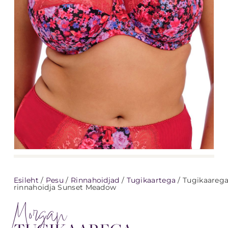
Esileht
/
Pesu
/
Rinnahoidjad
/
Tugikaartega
/ Tugikaareg
rinnahoidja Sunset Meadow
Morgan