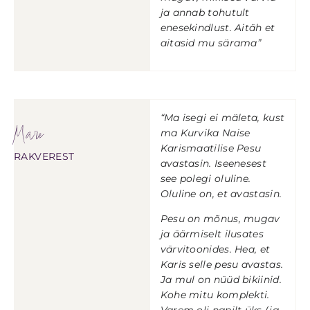
ja annab tohutult
enesekindlust. Aitäh et
aitasid mu särama”
“Ma isegi ei mäleta, kust
Mare
ma Kurvika Naise
Karismaatilise Pesu
RAKVEREST
avastasin. Iseenesest
see polegi oluline.
Oluline on, et avastasin.
Pesu on mõnus, mugav
ja äärmiselt ilusates
värvitoonides. Hea, et
Karis selle pesu avastas.
Ja mul on nüüd bikiinid.
Kohe mitu komplekti.