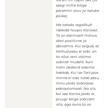
Varem oli napilt üks (ja
seegi mitte kõige
paremini istuv ja natuke
pisike).
Ma tahaks tegelikult
rääkida hoopis Karisest.
Ta on äärmiselt mõnus,
alati positiivne ja
abivalmis. Kui selgub, et
tellitud pesu ei sobi, on
ta nõus seni otsima
sobivat mudelit, kuni
mõni ükskord sobima
hakkab. Kui ise Tartusse
minna ei saa, tuleb pesu
minu jaoks sobivasse
pakiautomaati (ka siis,
kui see Karise jaoks ei
pruugi kõige sobivam
olla, aga kuna ta on