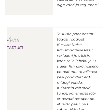
õige värvi ja tegumoe “
“Kuulsin paar aastat
Maris
tagasi raadiost
Kurvika Naise
TARTUST
Karismaatilise Pesu
reklaami ja otsisin
kohe selle lehekülje FB-
s üles. Rinnaka naisena
polnud mul tavalistest
pesupoodidest eriti
midagi valida.
Kulutasin mitmeid
tunde, kammides läbi
erinevaid pesupoode,
et leida pesu, mis
sobiks.
Nüüd on