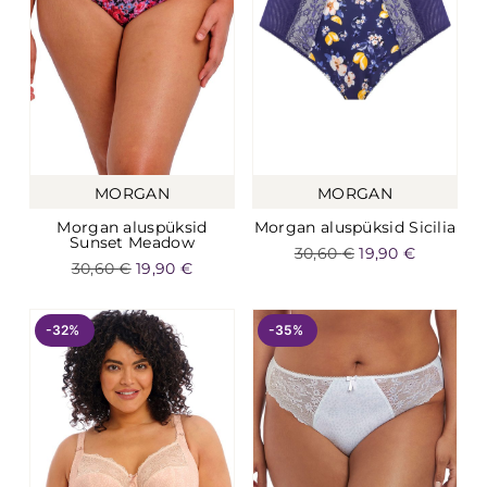
MORGAN
MORGAN
Morgan aluspüksid
Morgan aluspüksid Sicilia
Sunset Meadow
30,60
€
19,90
€
30,60
€
19,90
€
-32%
-35%