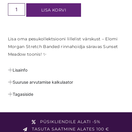
LISA KORVI
Lisa oma pesukollektsiooni lillelist värskust – Elomi
Morgan Stretch Banded rinnahoidja säravas Sunset
Meadow toonis! ✨
Lisainfo
Suuruse arvutamise kalkulaator
Tagasiside
PÜSIKLIENDILE ALATI -5%
TASUTA SAATMINE ALATES 100 €