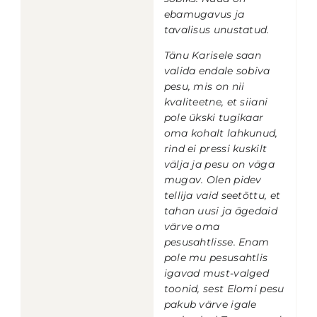
ebamugavus ja
tavalisus unustatud.
Tänu Karisele saan
valida endale sobiva
pesu, mis on nii
kvaliteetne, et siiani
pole ükski tugikaar
oma kohalt lahkunud,
rind ei pressi kuskilt
välja ja pesu on väga
mugav. Olen pidev
tellija vaid seetõttu, et
tahan uusi ja ägedaid
värve oma
pesusahtlisse. Enam
pole mu pesusahtlis
igavad must-valged
toonid, sest Elomi pesu
pakub värve igale