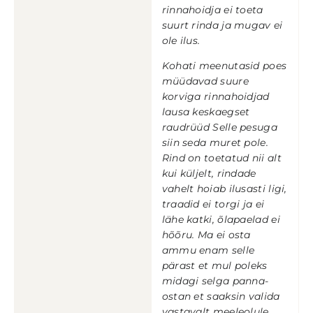
rinnahoidja ei toeta
suurt rinda ja mugav ei
ole ilus.
Kohati meenutasid poes
müüdavad suure
korviga rinnahoidjad
lausa keskaegset
raudrüüd Selle pesuga
siin seda muret pole.
Rind on toetatud nii alt
kui küljelt, rindade
vahelt hoiab ilusasti ligi,
traadid ei torgi ja ei
lähe katki, õlapaelad ei
hõõru. Ma ei osta
ammu enam selle
pärast et mul poleks
midagi selga panna-
ostan et saaksin valida
vastavalt meeleolule