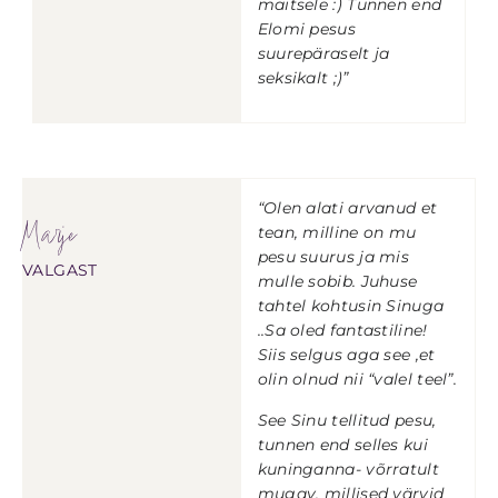
maitsele :) Tunnen end
Elomi pesus
suurepäraselt ja
seksikalt ;)”
“Olen alati arvanud et
Marje
tean, milline on mu
pesu suurus ja mis
VALGAST
mulle sobib. Juhuse
tahtel kohtusin Sinuga
..Sa oled fantastiline!
Siis selgus aga see ,et
olin olnud nii “valel teel”.
See Sinu tellitud pesu,
tunnen end selles kui
kuninganna- võrratult
mugav, millised värvid