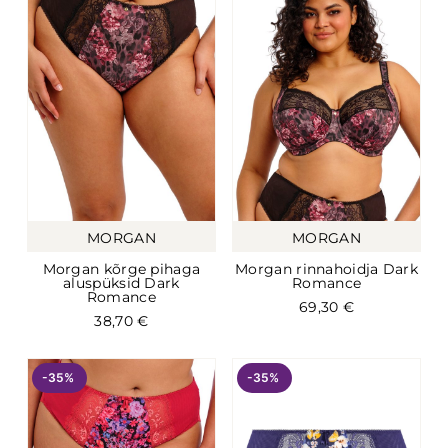
MORGAN
MORGAN
Morgan kõrge pihaga
Morgan rinnahoidja Dark
aluspüksid Dark
Romance
Romance
69,30
€
38,70
€
-35%
-35%