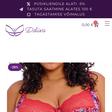
PÜSIKLIENDILE ALATI -5%
TASUTA SAATMINE ALATES 100 €
TAGASTAMISE VÕIMALUS
0
0,00
€
-29%