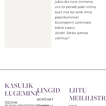
juba üks tore inimene,
siis ta paneb paki sinna,
kust ma ka selle ilma
paarikümmet
kilomeetrit sõitmata
kätte saan).
Aitäh! Jätka samas
vaimus!”
KASULIK
LINGID
LIITU
LUGEMINE
MEILILISTI
KONTAKT
DDIIVA
PÜSIKLIENDIPROGRAMM
NIMI