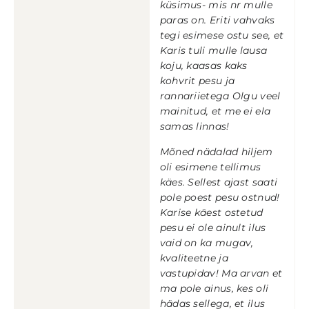
küsimus- mis nr mulle
paras on. Eriti vahvaks
tegi esimese ostu see, et
Karis tuli mulle lausa
koju, kaasas kaks
kohvrit pesu ja
rannariietega Olgu veel
mainitud, et me ei ela
samas linnas!
Mõned nädalad hiljem
oli esimene tellimus
käes. Sellest ajast saati
pole poest pesu ostnud!
Karise käest ostetud
pesu ei ole ainult ilus
vaid on ka mugav,
kvaliteetne ja
vastupidav! Ma arvan et
ma pole ainus, kes oli
hädas sellega, et ilus