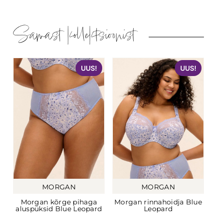
Samast kollektsioonist
UUS!
UUS!
MORGAN
MORGAN
Morgan kõrge pihaga
Morgan rinnahoidja Blue
aluspüksid Blue Leopard
Leopard