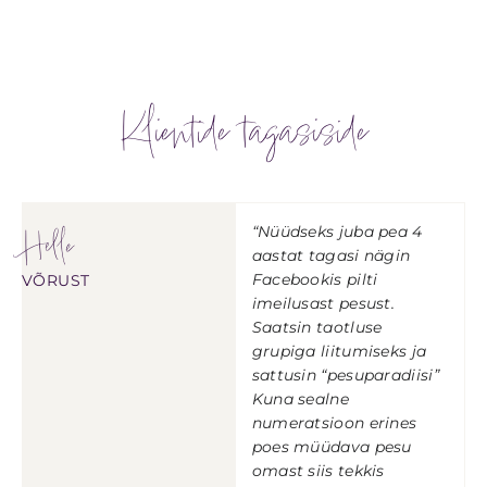
Klientide tagasiside
Helle
“Nüüdseks juba pea 4
aastat tagasi nägin
Facebookis pilti
VÕRUST
imeilusast pesust.
Saatsin taotluse
grupiga liitumiseks ja
sattusin “pesuparadiisi”
Kuna sealne
numeratsioon erines
poes müüdava pesu
omast siis tekkis