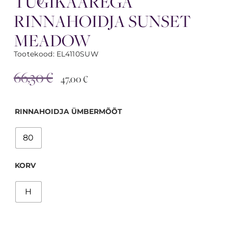
TUGIKAAREGA
RINNAHOIDJA SUNSET
MEADOW
Tootekood: EL4110SUW
66,30
€
47,00
€
RINNAHOIDJA ÜMBERMÕÕT
80
KORV
H