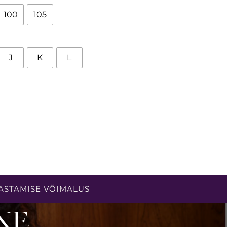
100
105
J
K
L
ASTAMISE VÕIMALUS
NE