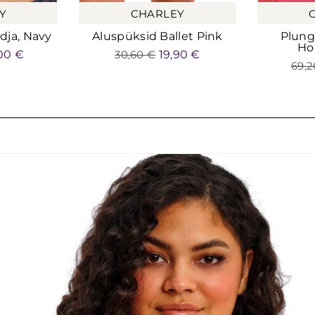
Y
CHARLEY
dja, Navy
Aluspüksid Ballet Pink
Plung
Ho
00
€
30,60
€
19,90
€
69,