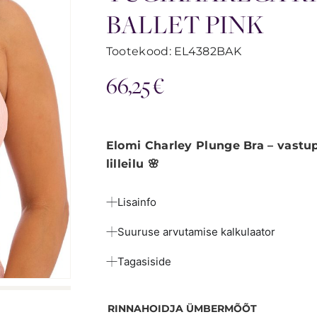
BALLET PINK
Tootekood: EL4382BAK
66,25
€
Elomi Charley Plunge Bra – vastu
lilleilu 🌸
Lisainfo
Suuruse arvutamise kalkulaator
Tagasiside
RINNAHOIDJA ÜMBERMÕÕT