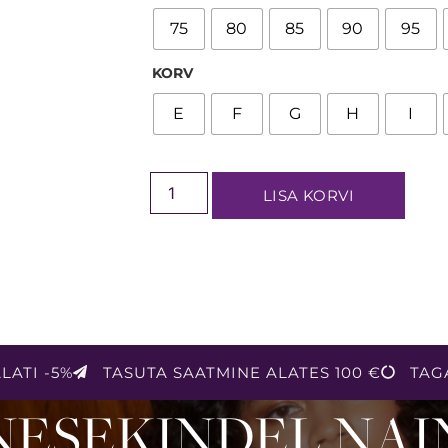
75
80
85
90
95
KORV
E
F
G
H
I
LISA KORVI
LATI -5%
TASUTA SAATMINE ALATES 100 €
TAG
NESEKINDEL NAI