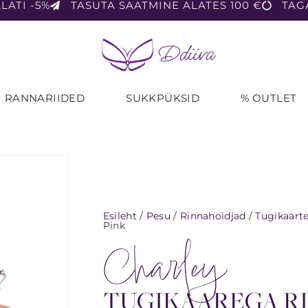
LATI -5%
TASUTA SAATMINE ALATES 100 €
TAG
RANNARIIDED
SUKKPÜKSID
% OUTLET
Esileht
/
Pesu
/
Rinnahoidjad
/
Tugikaart
Pink
Charley
TUGIKAAREGA R