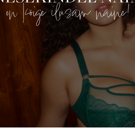
on kõige ilusam naine!