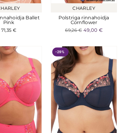
CHARLEY
CHARLEY
nnahoidja Ballet
Polstriga rinnahoidja
Pink
Cornflower
71,35
€
69,26
€
49,00
€
-29%