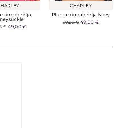
CHARLEY
CHARLEY
e rinnahoidja
Plunge rinnahoidja Navy
neysuckle
69,26
€
49,00
€
26
€
49,00
€