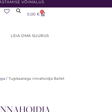
ASTAMISE VÕIMALUS
0
0,00
€
LEIA OMA SUURUS
ega
/ Tugikaarega rinnahoidja Ballet
INNAHOIDJA