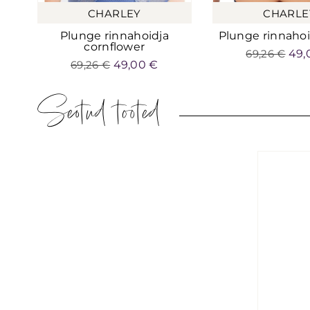
CHARLEY
CHARLE
Plunge rinnahoidja
Plunge rinnahoi
cornflower
69,26
€
49,
69,26
€
49,00
€
Seotud tooted