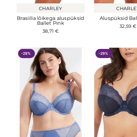
CHARLEY
CHARLE
Brasiilia lõikega aluspüksid
Aluspüksid Bal
Ballet Pink
32,59
€
38,71
€
-29%
-29%