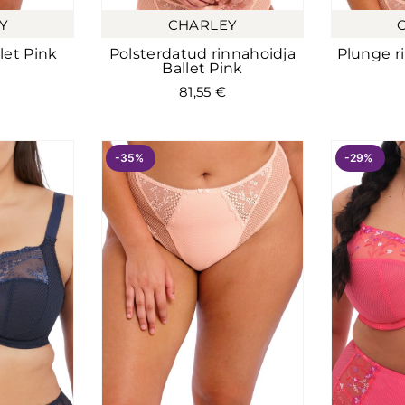
Y
CHARLEY
let Pink
Polsterdatud rinnahoidja
Plunge ri
Ballet Pink
81,55
€
-35%
-29%