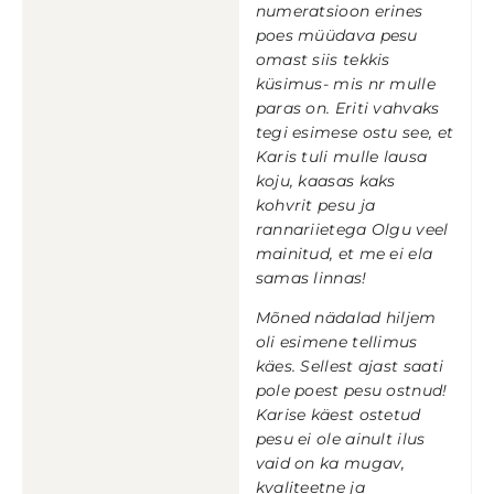
numeratsioon erines
poes müüdava pesu
omast siis tekkis
küsimus- mis nr mulle
paras on. Eriti vahvaks
tegi esimese ostu see, et
Karis tuli mulle lausa
koju, kaasas kaks
kohvrit pesu ja
rannariietega Olgu veel
mainitud, et me ei ela
samas linnas!
Mõned nädalad hiljem
oli esimene tellimus
käes. Sellest ajast saati
pole poest pesu ostnud!
Karise käest ostetud
pesu ei ole ainult ilus
vaid on ka mugav,
kvaliteetne ja