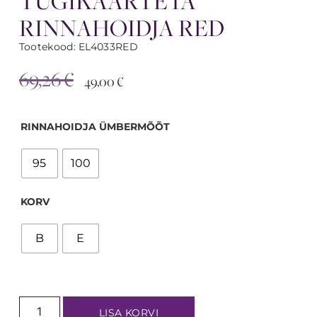
TUGIKAARTETA
RINNAHOIDJA RED
Tootekood: EL4033RED
69,26
€
49,00
€
RINNAHOIDJA ÜMBERMÕÕT
95
100
KORV
B
E
LISA KORVI