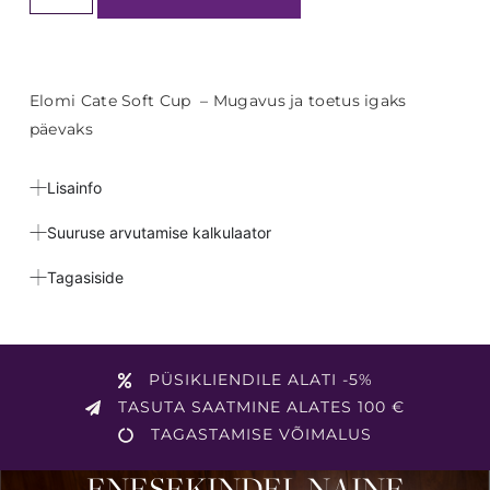
Elomi Cate Soft Cup – Mugavus ja toetus igaks
päevaks
Lisainfo
Suuruse arvutamise kalkulaator
Tagasiside
PÜSIKLIENDILE ALATI -5%
TASUTA SAATMINE ALATES 100 €
TAGASTAMISE VÕIMALUS
ENESEKINDEL NAINE