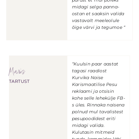
pärast et mul poleks
midagi selga panna-
ostan et saaksin valida
vastavalt meeleolule
õige värvi ja tegumoe “
“Kuulsin paar aastat
Maris
tagasi raadiost
Kurvika Naise
TARTUST
Karismaatilise Pesu
reklaami ja otsisin
kohe selle lehekülje FB-
s üles. Rinnaka naisena
polnud mul tavalistest
pesupoodidest eriti
midagi valida.
Kulutasin mitmeid
tunde, kammides läbi