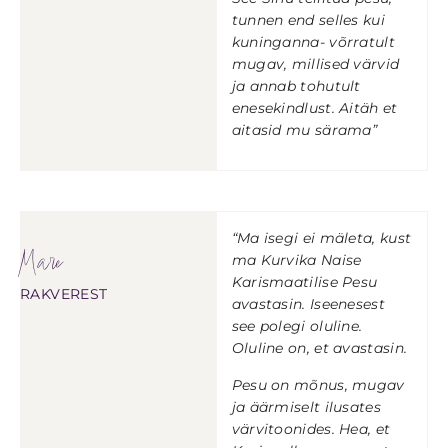
tunnen end selles kui
kuninganna- võrratult
mugav, millised värvid
ja annab tohutult
enesekindlust. Aitäh et
aitasid mu särama”
“Ma isegi ei mäleta, kust
Mare
ma Kurvika Naise
Karismaatilise Pesu
RAKVEREST
avastasin. Iseenesest
see polegi oluline.
Oluline on, et avastasin.
Pesu on mõnus, mugav
ja äärmiselt ilusates
värvitoonides. Hea, et