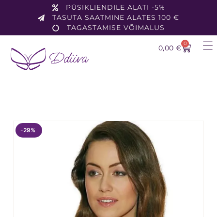
PÜSIKLIENDILE ALATI -5%
TASUTA SAATMINE ALATES 100 €
TAGASTAMISE VÕIMALUS
0
0,00
€
-29%