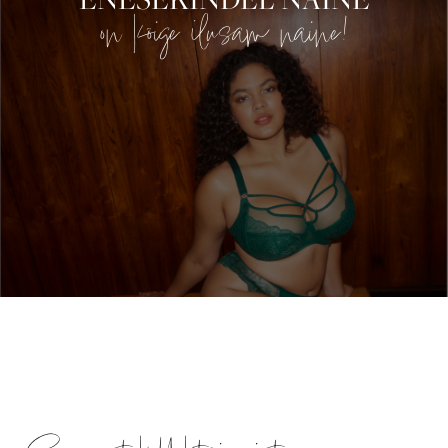
on kõige ilusam naine!