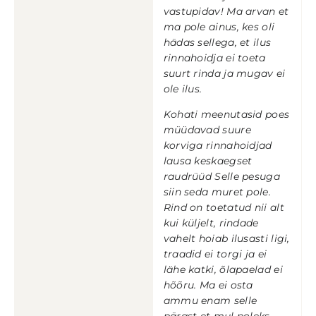
vastupidav! Ma arvan et
ma pole ainus, kes oli
hädas sellega, et ilus
rinnahoidja ei toeta
suurt rinda ja mugav ei
ole ilus.
Kohati meenutasid poes
müüdavad suure
korviga rinnahoidjad
lausa keskaegset
raudrüüd Selle pesuga
siin seda muret pole.
Rind on toetatud nii alt
kui küljelt, rindade
vahelt hoiab ilusasti ligi,
traadid ei torgi ja ei
lähe katki, õlapaelad ei
hõõru. Ma ei osta
ammu enam selle