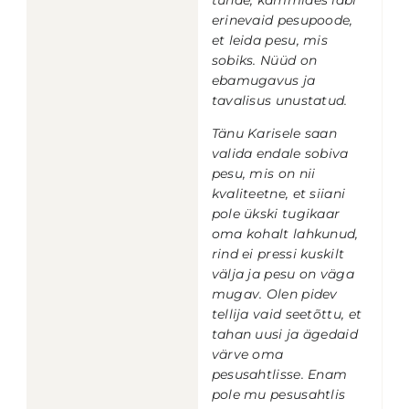
erinevaid pesupoode,
et leida pesu, mis
sobiks.
Nüüd on
ebamugavus ja
tavalisus unustatud.
Tänu Karisele saan
valida endale sobiva
pesu, mis on nii
kvaliteetne, et siiani
pole ükski tugikaar
oma kohalt lahkunud,
rind ei pressi kuskilt
välja ja pesu on väga
mugav. Olen pidev
tellija vaid seetõttu, et
tahan uusi ja ägedaid
värve oma
pesusahtlisse. Enam
pole mu pesusahtlis