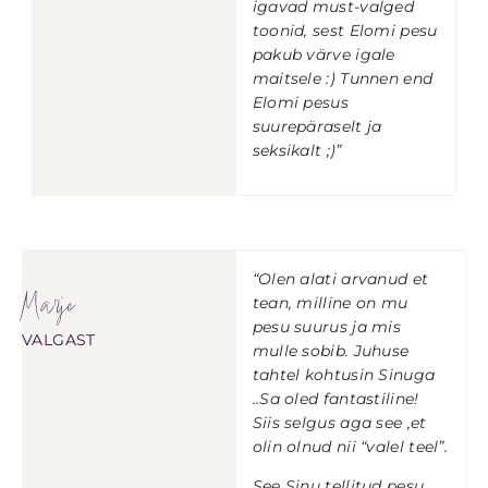
igavad must-valged
toonid, sest Elomi pesu
pakub värve igale
maitsele :) Tunnen end
Elomi pesus
suurepäraselt ja
seksikalt ;)”
“Olen alati arvanud et
Marje
tean, milline on mu
pesu suurus ja mis
VALGAST
mulle sobib. Juhuse
tahtel kohtusin Sinuga
..Sa oled fantastiline!
Siis selgus aga see ,et
olin olnud nii “valel teel”.
See Sinu tellitud pesu,