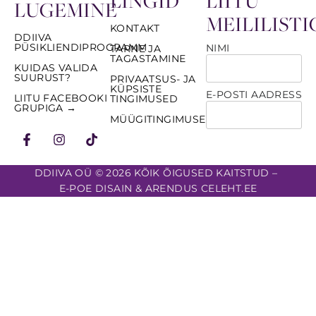
LINGID
LIITU
LUGEMINE
MEILILISTI
KONTAKT
DDIIVA
PÜSIKLIENDIPROGRAMM
NIMI
TARNE JA
TAGASTAMINE
KUIDAS VALIDA
SUURUST?
PRIVAATSUS- JA
KÜPSISTE
E-POSTI AADRESS
LIITU FACEBOOKI
TINGIMUSED
GRUPIGA →
MÜÜGITINGIMUSED
DDIIVA OÜ © 2026 KÕIK ÕIGUSED KAITSTUD –
E-POE DISAIN & ARENDUS CELEHT.EE