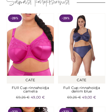
Samast kollektsioonist
-29%
-29%
CATE
CATE
FUll Cup rinnahoidja
Full Cup rinnahoidja
camelia
denim blue
69,26
€
49,00
€
69,26
€
49,00
€
-32%
-32%