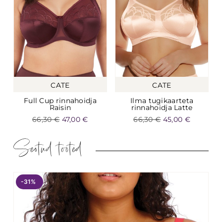
CATE
CATE
Full Cup rinnahoidja
Ilma tugikaarteta
Raisin
rinnahoidja Latte
66,30
€
47,00
€
66,30
€
45,00
€
Seotud tooted
-31%
-