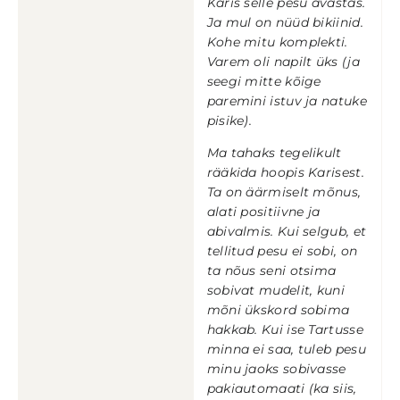
Karis selle pesu avastas.
Ja mul on nüüd bikiinid.
Kohe mitu komplekti.
Varem oli napilt üks (ja
seegi mitte kõige
paremini istuv ja natuke
pisike).
Ma tahaks tegelikult
rääkida hoopis Karisest.
Ta on äärmiselt mõnus,
alati positiivne ja
abivalmis. Kui selgub, et
tellitud pesu ei sobi, on
ta nõus seni otsima
sobivat mudelit, kuni
mõni ükskord sobima
hakkab. Kui ise Tartusse
minna ei saa, tuleb pesu
minu jaoks sobivasse
pakiautomaati (ka siis,