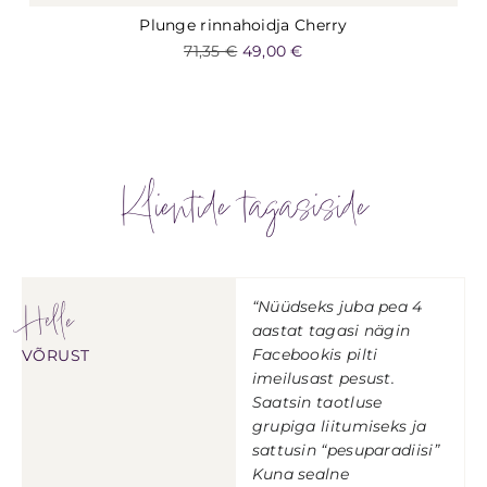
Plunge rinnahoidja Cherry
71,35
€
49,00
€
Klientide tagasiside
Helle
“Nüüdseks juba pea 4
aastat tagasi nägin
Facebookis pilti
VÕRUST
imeilusast pesust.
Saatsin taotluse
grupiga liitumiseks ja
sattusin “pesuparadiisi”
Kuna sealne