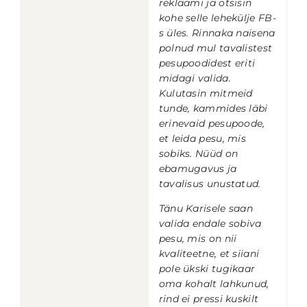
reklaami ja otsisin
kohe selle lehekülje FB-
s üles. Rinnaka naisena
polnud mul tavalistest
pesupoodidest eriti
midagi valida.
Kulutasin mitmeid
tunde, kammides läbi
erinevaid pesupoode,
et leida pesu, mis
sobiks.
Nüüd on
ebamugavus ja
tavalisus unustatud.
Tänu Karisele saan
valida endale sobiva
pesu, mis on nii
kvaliteetne, et siiani
pole ükski tugikaar
oma kohalt lahkunud,
rind ei pressi kuskilt