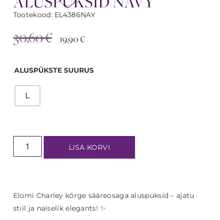
ALUSPÜKSID NAVY
Tootekood: EL4386NAY
30,60
€
19,90
€
ALUSPÜKSTE SUURUS
L
LISA KORVI
Elomi Charley kõrge sääreosaga aluspüksid – ajatu
stiil ja naiselik elegants! ✨