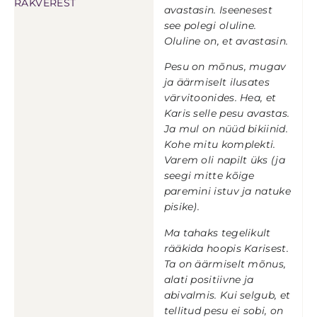
RAKVEREST
avastasin. Iseenesest
see polegi oluline.
Oluline on, et avastasin.
Pesu on mõnus, mugav
ja äärmiselt ilusates
värvitoonides. Hea, et
Karis selle pesu avastas.
Ja mul on nüüd bikiinid.
Kohe mitu komplekti.
Varem oli napilt üks (ja
seegi mitte kõige
paremini istuv ja natuke
pisike).
Ma tahaks tegelikult
rääkida hoopis Karisest.
Ta on äärmiselt mõnus,
alati positiivne ja
abivalmis. Kui selgub, et
tellitud pesu ei sobi, on