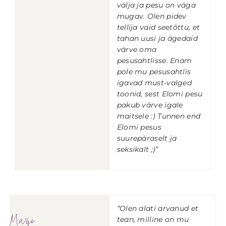
välja ja pesu on väga
mugav. Olen pidev
tellija vaid seetõttu, et
tahan uusi ja ägedaid
värve oma
pesusahtlisse. Enam
pole mu pesusahtlis
igavad must-valged
toonid, sest Elomi pesu
pakub värve igale
maitsele :) Tunnen end
Elomi pesus
suurepäraselt ja
seksikalt ;)”
“Olen alati arvanud et
Marje
tean, milline on mu