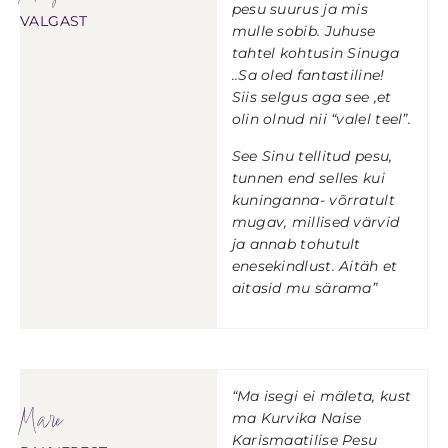
pesu suurus ja mis
VALGAST
mulle sobib. Juhuse
tahtel kohtusin Sinuga
..Sa oled fantastiline!
Siis selgus aga see ,et
olin olnud nii “valel teel”.
See Sinu tellitud pesu,
tunnen end selles kui
kuninganna- võrratult
mugav, millised värvid
ja annab tohutult
enesekindlust. Aitäh et
aitasid mu särama”
“Ma isegi ei mäleta, kust
Mare
ma Kurvika Naise
Karismaatilise Pesu