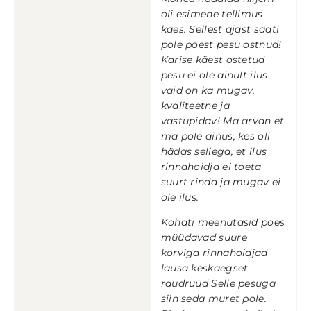
oli esimene tellimus
käes. Sellest ajast saati
pole poest pesu ostnud!
Karise käest ostetud
pesu ei ole ainult ilus
vaid on ka mugav,
kvaliteetne ja
vastupidav! Ma arvan et
ma pole ainus, kes oli
hädas sellega, et ilus
rinnahoidja ei toeta
suurt rinda ja mugav ei
ole ilus.
Kohati meenutasid poes
müüdavad suure
korviga rinnahoidjad
lausa keskaegset
raudrüüd Selle pesuga
siin seda muret pole.