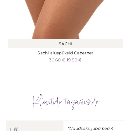
SACHI
Sachi aluspüksid Cabernet
30,60
€
19,90
€
Klientide tagasiside
“Nüüdseks juba pea 4