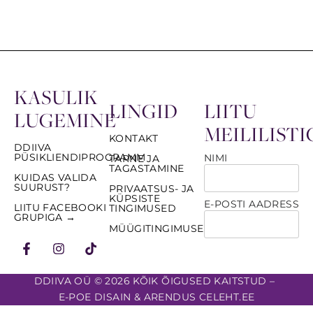
KASULIK
LINGID
LIITU
LUGEMINE
MEILILISTI
KONTAKT
DDIIVA
PÜSIKLIENDIPROGRAMM
NIMI
TARNE JA
TAGASTAMINE
KUIDAS VALIDA
SUURUST?
PRIVAATSUS- JA
KÜPSISTE
E-POSTI AADRESS
LIITU FACEBOOKI
TINGIMUSED
GRUPIGA →
MÜÜGITINGIMUSED
DDIIVA OÜ © 2026 KÕIK ÕIGUSED KAITSTUD –
E-POE DISAIN & ARENDUS CELEHT.EE