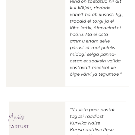
Rind on toetatud nii alt
kui küljelt, rindade
vahelt hoiab ilusasti ligi,
traadid ei torgi ja ei
lähe katki, õlapaelad ei
hõõru. Ma ei osta
ammu enam selle
pärast et mul poleks
midagi selga panna-
ostan et saaksin valida
vastavalt meeleolule
õige värvi ja tegumoe “
“Kuulsin paar aastat
Maris
tagasi raadiost
Kurvika Naise
TARTUST
Karismaatilise Pesu