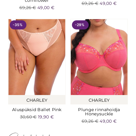
cornflower
69,26
€
49,00
€
69,26
€
49,00
€
-35%
-29%
CHARLEY
CHARLEY
Aluspüksid Ballet Pink
Plunge rinnahoidja
Honeysuckle
30,60
€
19,90
€
69,26
€
49,00
€