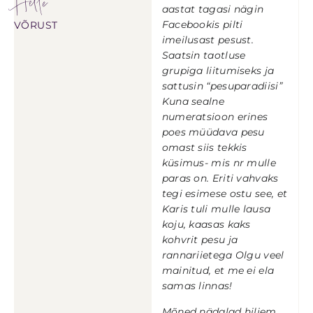
Helle
aastat tagasi nägin
Facebookis pilti
VÕRUST
imeilusast pesust.
Saatsin taotluse
grupiga liitumiseks ja
sattusin “pesuparadiisi”
Kuna sealne
numeratsioon erines
poes müüdava pesu
omast siis tekkis
küsimus- mis nr mulle
paras on. Eriti vahvaks
tegi esimese ostu see, et
Karis tuli mulle lausa
koju, kaasas kaks
kohvrit pesu ja
rannariietega Olgu veel
mainitud, et me ei ela
samas linnas!
Mõned nädalad hiljem