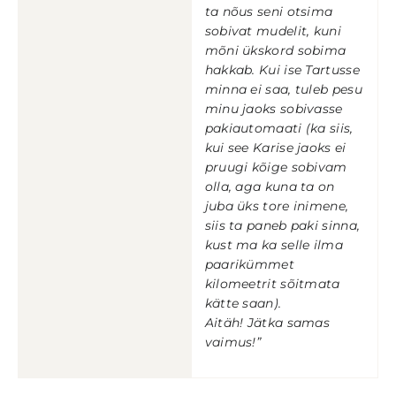
ta nõus seni otsima
sobivat mudelit, kuni
mõni ükskord sobima
hakkab. Kui ise Tartusse
minna ei saa, tuleb pesu
minu jaoks sobivasse
pakiautomaati (ka siis,
kui see Karise jaoks ei
pruugi kõige sobivam
olla, aga kuna ta on
juba üks tore inimene,
siis ta paneb paki sinna,
kust ma ka selle ilma
paarikümmet
kilomeetrit sõitmata
kätte saan).
Aitäh! Jätka samas
vaimus!”