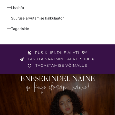
Lisainfo
Suuruse arvutamise kalkulaator
Tagasiside
PÜSIKLIENDILE ALATI -5%
TASUTA SAATMINE ALATES 100 €
TAGASTAMISE VÕIMALUS
ENESEKINDEL NAINE
on kõige ilusam naine!