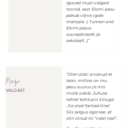
igavad must-valged
toonid, sest Elomi pesu
pakub värve igale
maitsele :) Tunnen end
Elomi pesus
suurepäraselt ja
seksikalt ;)”
“Olen alati arvanud et
Marje
tean, milline on mu
pesu suurus ja mis
VALGAST
mulle sobib. Juhuse
tahtel kohtusin Sinuga
..Sa oled fantastiline!
Siis selgus aga see ,et
olin olnud nii “valel teel”.