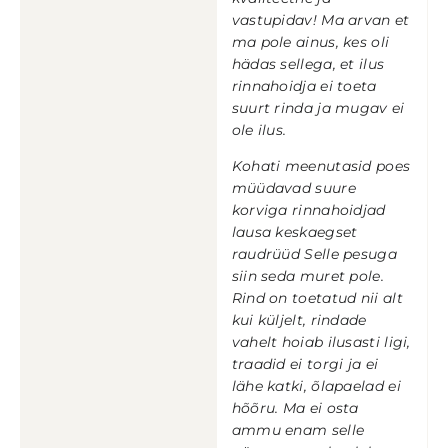
vastupidav! Ma arvan et
ma pole ainus, kes oli
hädas sellega, et ilus
rinnahoidja ei toeta
suurt rinda ja mugav ei
ole ilus.
Kohati meenutasid poes
müüdavad suure
korviga rinnahoidjad
lausa keskaegset
raudrüüd Selle pesuga
siin seda muret pole.
Rind on toetatud nii alt
kui küljelt, rindade
vahelt hoiab ilusasti ligi,
traadid ei torgi ja ei
lähe katki, õlapaelad ei
hõõru. Ma ei osta
ammu enam selle