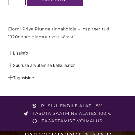
Elomi Priya Plunge rinnahoidja – inspireeritud
1920ndate glamuursest särast!
Lisainfo
Suuruse arvutamise kalkulaator
Tagasiside
PÜSIKLIENDILE ALATI -5%
TASUTA SAATMINE ALATES 100 €
TAGASTAMISE VÕIMALUS