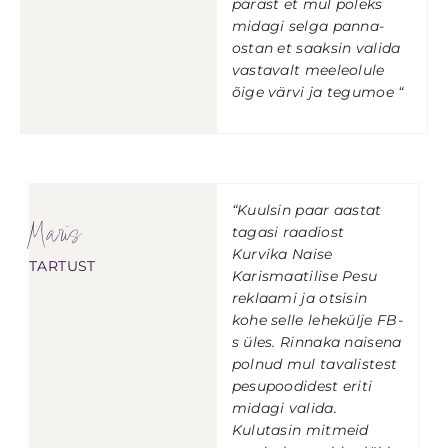
pärast et mul poleks
midagi selga panna-
ostan et saaksin valida
vastavalt meeleolule
õige värvi ja tegumoe “
“Kuulsin paar aastat
Maris
tagasi raadiost
Kurvika Naise
TARTUST
Karismaatilise Pesu
reklaami ja otsisin
kohe selle lehekülje FB-
s üles. Rinnaka naisena
polnud mul tavalistest
pesupoodidest eriti
midagi valida.
Kulutasin mitmeid