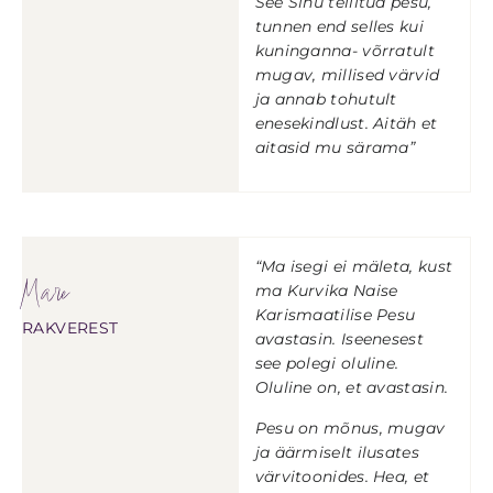
See Sinu tellitud pesu,
tunnen end selles kui
kuninganna- võrratult
mugav, millised värvid
ja annab tohutult
enesekindlust. Aitäh et
aitasid mu särama”
“Ma isegi ei mäleta, kust
Mare
ma Kurvika Naise
Karismaatilise Pesu
RAKVEREST
avastasin. Iseenesest
see polegi oluline.
Oluline on, et avastasin.
Pesu on mõnus, mugav
ja äärmiselt ilusates
värvitoonides. Hea, et