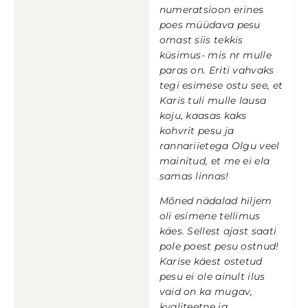
numeratsioon erines
poes müüdava pesu
omast siis tekkis
küsimus- mis nr mulle
paras on. Eriti vahvaks
tegi esimese ostu see, et
Karis tuli mulle lausa
koju, kaasas kaks
kohvrit pesu ja
rannariietega Olgu veel
mainitud, et me ei ela
samas linnas!
Mõned nädalad hiljem
oli esimene tellimus
käes. Sellest ajast saati
pole poest pesu ostnud!
Karise käest ostetud
pesu ei ole ainult ilus
vaid on ka mugav,
kvaliteetne ja