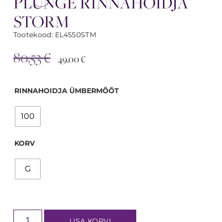
PLUNGE RINNAHOIDJA
STORM
Tootekood: EL4550STM
80,53
€
49,00
€
RINNAHOIDJA ÜMBERMÕÕT
100
KORV
G
LISA KORVI