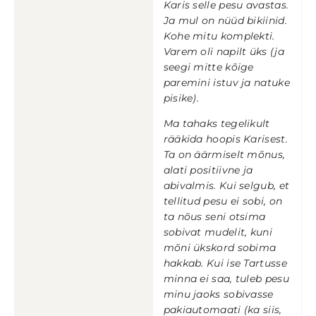
Karis selle pesu avastas.
Ja mul on nüüd bikiinid.
Kohe mitu komplekti.
Varem oli napilt üks (ja
seegi mitte kõige
paremini istuv ja natuke
pisike).
Ma tahaks tegelikult
rääkida hoopis Karisest.
Ta on äärmiselt mõnus,
alati positiivne ja
abivalmis. Kui selgub, et
tellitud pesu ei sobi, on
ta nõus seni otsima
sobivat mudelit, kuni
mõni ükskord sobima
hakkab. Kui ise Tartusse
minna ei saa, tuleb pesu
minu jaoks sobivasse
pakiautomaati (ka siis,