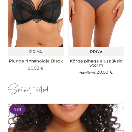
PRIYA
PRIYA
Plunge rinnahoidja Black
Kõrge pihaga aluspüksid
Storm
80,53
€
42,79
€
20,00
€
Seotud tooted
-32%
-