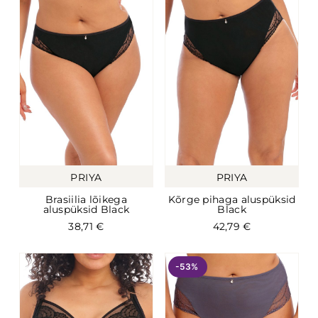
PRIYA
PRIYA
Brasiilia lõikega
Kõrge pihaga aluspüksid
aluspüksid Black
Black
38,71
€
42,79
€
-53%