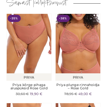
Samast kollektsioonist
-35%
-38%
PRIYA
PRIYA
Priya kõrge pihaga
Priya plunge-rinnahoidja
aluspüksid Rose Gold
– Rose Gold
30,60
€
19,90
€
78,95
€
49,00
€