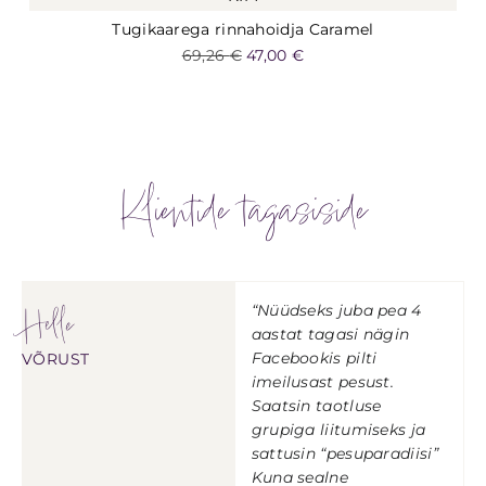
Tugikaarega rinnahoidja Caramel
69,26
€
47,00
€
Klientide tagasiside
Helle
“Nüüdseks juba pea 4
aastat tagasi nägin
Facebookis pilti
VÕRUST
imeilusast pesust.
Saatsin taotluse
grupiga liitumiseks ja
sattusin “pesuparadiisi”
Kuna sealne