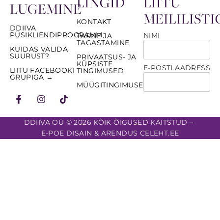
LINGID
LIITU
LUGEMINE
MEILILISTI
KONTAKT
DDIIVA
PÜSIKLIENDIPROGRAMM
NIMI
TARNE JA
TAGASTAMINE
KUIDAS VALIDA
SUURUST?
PRIVAATSUS- JA
KÜPSISTE
E-POSTI AADRESS
LIITU FACEBOOKI
TINGIMUSED
GRUPIGA →
MÜÜGITINGIMUSED
DDIIVA OÜ © 2026 KÕIK ÕIGUSED KAITSTUD –
E-POE DISAIN & ARENDUS CELEHT.EE