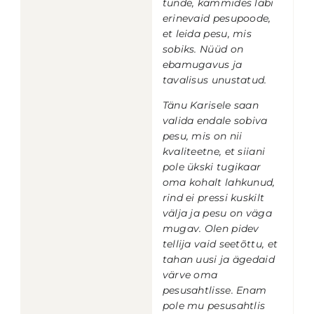
tunde, kammides läbi
erinevaid pesupoode,
et leida pesu, mis
sobiks.
Nüüd on
ebamugavus ja
tavalisus unustatud.
Tänu Karisele saan
valida endale sobiva
pesu, mis on nii
kvaliteetne, et siiani
pole ükski tugikaar
oma kohalt lahkunud,
rind ei pressi kuskilt
välja ja pesu on väga
mugav. Olen pidev
tellija vaid seetõttu, et
tahan uusi ja ägedaid
värve oma
pesusahtlisse. Enam
pole mu pesusahtlis