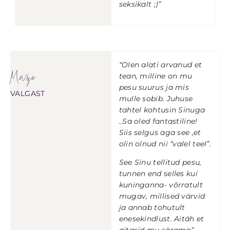
seksikalt ;)”
“Olen alati arvanud et
Marje
tean, milline on mu
pesu suurus ja mis
VALGAST
mulle sobib. Juhuse
tahtel kohtusin Sinuga
..Sa oled fantastiline!
Siis selgus aga see ,et
olin olnud nii “valel teel”.
See Sinu tellitud pesu,
tunnen end selles kui
kuninganna- võrratult
mugav, millised värvid
ja annab tohutult
enesekindlust. Aitäh et
aitasid mu särama”