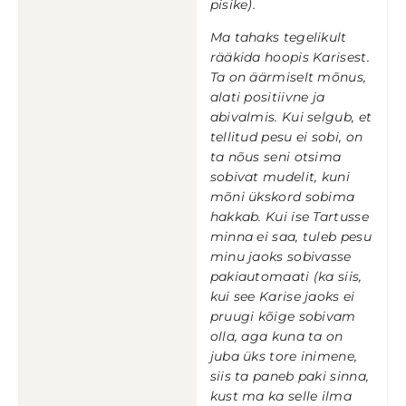
pisike).
Ma tahaks tegelikult
rääkida hoopis Karisest.
Ta on äärmiselt mõnus,
alati positiivne ja
abivalmis. Kui selgub, et
tellitud pesu ei sobi, on
ta nõus seni otsima
sobivat mudelit, kuni
mõni ükskord sobima
hakkab. Kui ise Tartusse
minna ei saa, tuleb pesu
minu jaoks sobivasse
pakiautomaati (ka siis,
kui see Karise jaoks ei
pruugi kõige sobivam
olla, aga kuna ta on
juba üks tore inimene,
siis ta paneb paki sinna,
kust ma ka selle ilma