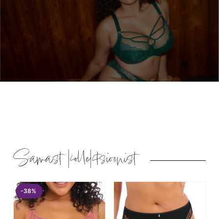
Samast kollektsioonist
-38%