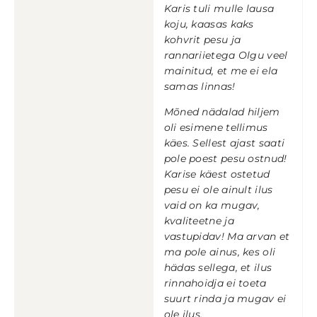
Karis tuli mulle lausa
koju, kaasas kaks
kohvrit pesu ja
rannariietega Olgu veel
mainitud, et me ei ela
samas linnas!
Mõned nädalad hiljem
oli esimene tellimus
käes. Sellest ajast saati
pole poest pesu ostnud!
Karise käest ostetud
pesu ei ole ainult ilus
vaid on ka mugav,
kvaliteetne ja
vastupidav! Ma arvan et
ma pole ainus, kes oli
hädas sellega, et ilus
rinnahoidja ei toeta
suurt rinda ja mugav ei
ole ilus.