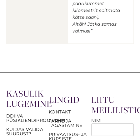
paarikümmet
kilomeetrit sõitmata
kätte saan).
Aitäh! Jätka samas
vaimus!”
KASULIK
LINGID
LIITU
LUGEMINE
MEILILISTI
KONTAKT
DDIIVA
PÜSIKLIENDIPROGRAMM
NIMI
TARNE JA
TAGASTAMINE
KUIDAS VALIDA
SUURUST?
PRIVAATSUS- JA
KÜPSISTE