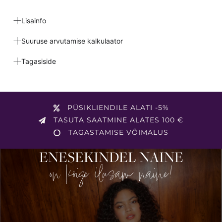
Lisainfo
Suuruse arvutamise kalkulaator
Tagasiside
PÜSIKLIENDILE ALATI -5%
TASUTA SAATMINE ALATES 100 €
TAGASTAMISE VÕIMALUS
ENESEKINDEL NAINE
on kõige ilusam naine!