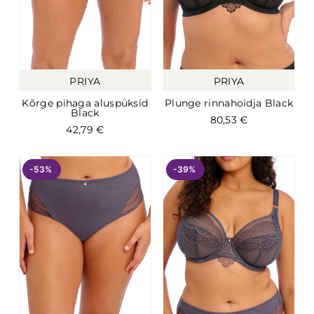
PRIYA
PRIYA
Kõrge pihaga aluspüksid
Plunge rinnahoidja Black
Black
80,53
€
42,79
€
-53%
-39%