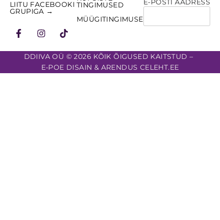
E-POSTI AADRESS
LIITU FACEBOOKI
TINGIMUSED
GRUPIGA →
MÜÜGITINGIMUSED
DDIIVA OÜ © 2026 KÕIK ÕIGUSED KAITSTUD –
E-POE DISAIN & ARENDUS CELEHT.EE