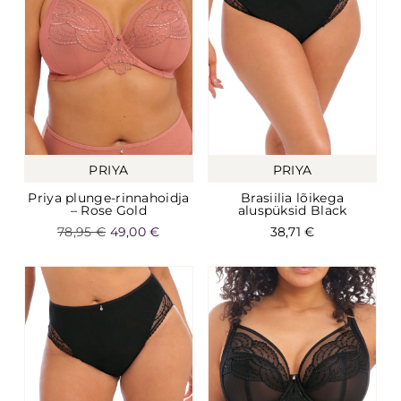
PRIYA
PRIYA
Priya plunge-rinnahoidja
Brasiilia lõikega
– Rose Gold
aluspüksid Black
78,95
€
49,00
€
38,71
€