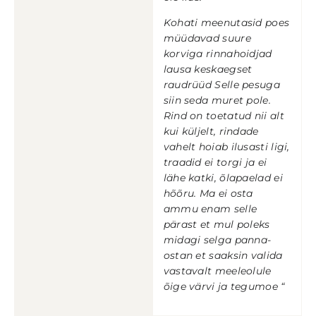
Kohati meenutasid poes
müüdavad suure
korviga rinnahoidjad
lausa keskaegset
raudrüüd Selle pesuga
siin seda muret pole.
Rind on toetatud nii alt
kui küljelt, rindade
vahelt hoiab ilusasti ligi,
traadid ei torgi ja ei
lähe katki, õlapaelad ei
hõõru. Ma ei osta
ammu enam selle
pärast et mul poleks
midagi selga panna-
ostan et saaksin valida
vastavalt meeleolule
õige värvi ja tegumoe “