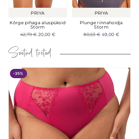
PRIYA
PRIYA
Kõrge pihaga aluspüksid
Plunge rinnahoidja
Storm
Storm
42,79
€
20,00
€
80,53
€
49,00
€
Seotud tooted
-35%
-