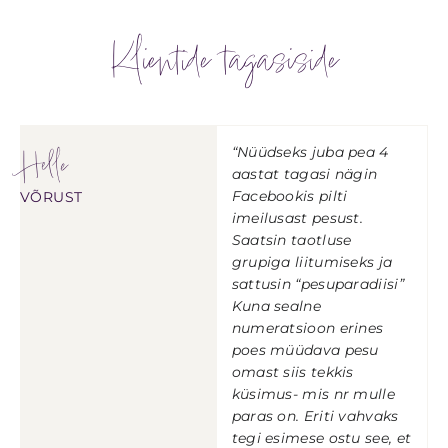
Klientide tagasiside
Helle
“Nüüdseks juba pea 4
aastat tagasi nägin
Facebookis pilti
VÕRUST
imeilusast pesust.
Saatsin taotluse
grupiga liitumiseks ja
sattusin “pesuparadiisi”
Kuna sealne
numeratsioon erines
poes müüdava pesu
omast siis tekkis
küsimus- mis nr mulle
paras on. Eriti vahvaks
tegi esimese ostu see, et