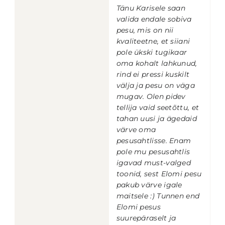
Tänu Karisele saan
valida endale sobiva
pesu, mis on nii
kvaliteetne, et siiani
pole ükski tugikaar
oma kohalt lahkunud,
rind ei pressi kuskilt
välja ja pesu on väga
mugav. Olen pidev
tellija vaid seetõttu, et
tahan uusi ja ägedaid
värve oma
pesusahtlisse. Enam
pole mu pesusahtlis
igavad must-valged
toonid, sest Elomi pesu
pakub värve igale
maitsele :) Tunnen end
Elomi pesus
suurepäraselt ja