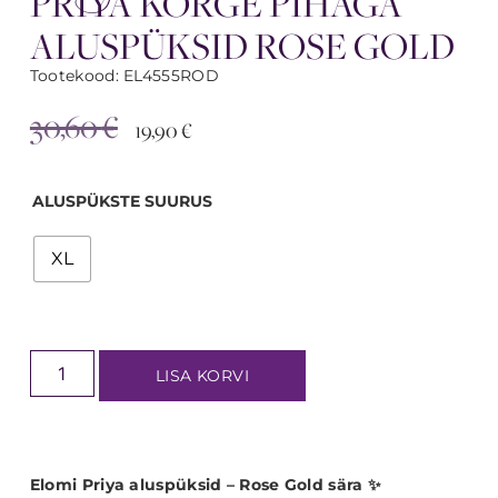
PRIYA KÕRGE PIHAGA
ALUSPÜKSID ROSE GOLD
Tootekood: EL4555ROD
30,60
€
19,90
€
ALUSPÜKSTE SUURUS
XL
LISA KORVI
Elomi Priya aluspüksid – Rose Gold sära ✨