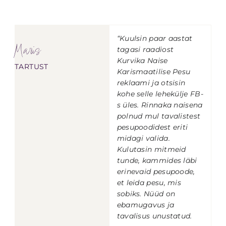
“Kuulsin paar aastat
Maris
tagasi raadiost
Kurvika Naise
TARTUST
Karismaatilise Pesu
reklaami ja otsisin
kohe selle lehekülje FB-
s üles. Rinnaka naisena
polnud mul tavalistest
pesupoodidest eriti
midagi valida.
Kulutasin mitmeid
tunde, kammides läbi
erinevaid pesupoode,
et leida pesu, mis
sobiks.
Nüüd on
ebamugavus ja
tavalisus unustatud.